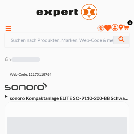
0
»
Web-Code: 12170118764
sonoro Kompaktanlage ELITE SO-9110-200-BB Schwarz
matt - Schwarz (Internetradio, CD-Player, DAB+,
Bluetooth, TFT Farbdisplay, Weckfunktion)