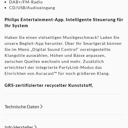
DAB+/FM-Radio
CD/USB/Audioeingang
Philips Entertainment-App. Intelligente Steuerung für
Ihr System
Haben Sie einen vielseitigen Musikgeschmack? Laden Sie
unsere Begleit-App herunter. Über Ihr Smartgerät können
Sie im Menü „Digital Sound Control“ voreingestellte
Klangstile auswählen, Höhen und Bässe anpassen,
zwischen Quellen wechseln und mehr. Zusätzlich
erleichtert der integrierte PartyLink-Modus das
Einrichten von Auracast™ für noch größeren Klang.
GRS-zertifizierter recycelter Kunststoff,
umweltfreundliche Verpackung
Wir verwenden in unseren Produkten recycelten Plastik,
Technische Daten
und unsere Verpackungen bestehen aus FSC-zertifiziertem
recyceltem Karton mit Broschüren aus Recyclingpapier.
Info Hersteller
Großartiger Stereo-Sound für alles, was Sie lieben.