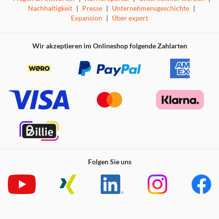
Verbindung, und der LC3-Codec wird für einen deutlich
Nachhaltigkeit
|
Presse
|
Unternehmensgeschichte
|
besseren Klang unterstützt. Die Reichweite ist groß
Expansion
|
Über expert
genug, sodass Sie praktisch von überall aus im Haus
streamen können.
Wir akzeptieren im Onlineshop folgende Zahlarten
Auracast™ für mehrere Lautsprecher
Wenn Sie noch mehr Sound wünschen, können Sie mit
Auracast™ Musik von diesem Mikrosystem an beliebig
viele kompatible Lautsprecher übertragen. Sie können das
System auch als Empfänger verwenden und Audio von
Ihrem Plattenspieler an das System senden. Die
Einrichtung erfolgt einfach über den PartyLink-Modus in
unserer Begleit-App.
Kompaktes All-in-One-Design
Folgen Sie uns
Stereolautsprecher sind direkt in das Holzgehäuse dieses
All-in-One-Mikrosystems integriert, und auf einem klaren
Farbdisplay wird die Quelle oder der Sender angezeigt.
Mit Drehreglern können Sie die Lautstärke, die Quelle und
die Abstimmung steuern. Eine physische Fernbedienung