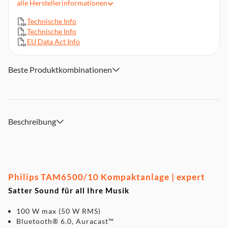
alle
Herstellerinformationen
TFT-Display mit Uhr, Sleep-Timer & Alarmfunktion
Technische Info
Fernbedienung & App-Steuerung
Technische Info
Kopfhöreranschluss & 3,5-mm Audio-Eingang
EU Data Act Info
Abnehmbare Wurfantenne & automatischer Sendersuchlauf
Maße: 42 x 14 x 26,2 mm, Gewicht: 4,53 kg
Beste Produktkombinationen
Beschreibung
Philips TAM6500/10 Kompaktanlage | expert
Satter Sound für all Ihre Musik
100 W max (50 W RMS)
Bluetooth® 6.0, Auracast™