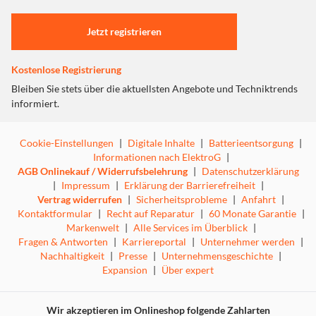
Leistungsstarker Zweikanal-Verstärker
Einstellungen anpassen
Professionelle Klangtechnik
Fortschrittliches 8K-Heimkino
Jetzt registrieren
HEOS® Built-in
Einfache Einrichtung
Kostenlose Registrierung
Verbesserte Gaming-Technologien
Bleiben Sie stets über die aktuellsten Angebote und Techniktrends
informiert.
Cookie-Einstellungen
|
Digitale Inhalte
|
Batterieentsorgung
|
Informationen nach ElektroG
|
Dein Audiosystem ist nur so gut wie seine
AGB Onlinekauf / Widerrufsbelehrung
|
Datenschutzerklärung
Schaltzentrale.
|
Impressum
|
Erklärung der Barrierefreiheit
|
Vertrag widerrufen
|
Sicherheitsprobleme
|
Anfahrt
|
Kontaktformular
|
Recht auf Reparatur
|
60 Monate Garantie
|
Herausragende Leistung
Markenwelt
|
Alle Services im Überblick
|
Fragen & Antworten
|
Karriereportal
|
Unternehmer werden
|
Netzwerk-Stereo-Receiver mit den neuesten AV-
Nachhaltigkeit
|
Presse
|
Unternehmensgeschichte
|
Technologien
Expansion
|
Über expert
Meisterhaft entwickelt
Wir akzeptieren im Onlineshop folgende Zahlarten
Erlebe Hi-Res-Audiodateien, Schallplatten, Filme und