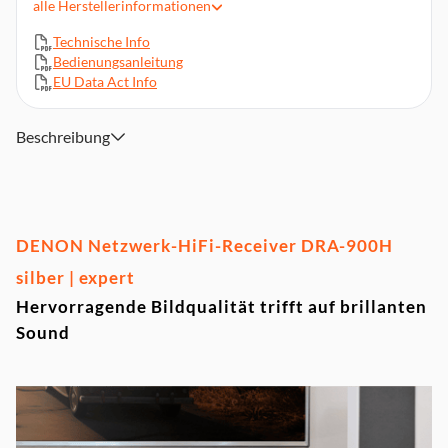
alle
Herstellerinformationen
eARC, ARC
Technische Info
Integrierte Bluetooth- und WLAN-Funktion
Bedienungsanleitung
Dolby Vision, HDR10+, Hi-Res Audio
EU Data Act Info
Verbesserte Gaming-Technologien
Beschreibung
DENON Netzwerk-HiFi-Receiver DRA-900H
silber | expert
Hervorragende Bildqualität trifft auf brillanten
Sound