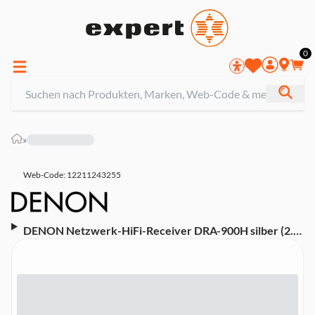
0
»
Web-Code: 12211243255
DENON Netzwerk-HiFi-Receiver DRA-900H silber (2.2-
Kanal, 175W, 8K-AV-Verstärker, HEOS Built-in, eARC,
ARC)