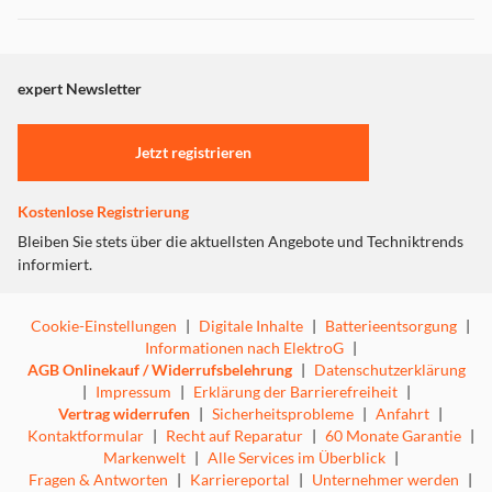
Dieser Inhalt wird aufgrund Ihrer Cookie Präferenzen nicht
angezeigt. Um diesen Inhalt anzuzeigen aktivieren Sie bitte
"Marketing".
expert Newsletter
Einstellungen anpassen
Jetzt registrieren
Kostenlose Registrierung
Bleiben Sie stets über die aktuellsten Angebote und Techniktrends
informiert.
Cookie-Einstellungen
|
Digitale Inhalte
|
Batterieentsorgung
|
Informationen nach ElektroG
|
AGB Onlinekauf / Widerrufsbelehrung
|
Datenschutzerklärung
|
Impressum
|
Erklärung der Barrierefreiheit
|
Vertrag widerrufen
|
Sicherheitsprobleme
|
Anfahrt
|
Kontaktformular
|
Recht auf Reparatur
|
60 Monate Garantie
|
Markenwelt
|
Alle Services im Überblick
|
Fragen & Antworten
|
Karriereportal
|
Unternehmer werden
|