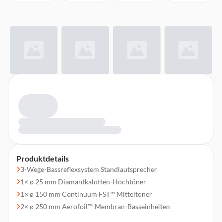
Produktdetails
3-Wege-Bassreflexsystem Standlautsprecher
1× ø 25 mm Diamantkalotten-Hochtöner
1× ø 150 mm Continuum FST™ Mitteltöner
2× ø 250 mm Aerofoil™-Membran-Basseinheiten
Tweeter-on-Top-Design mit massivem Gehäuse