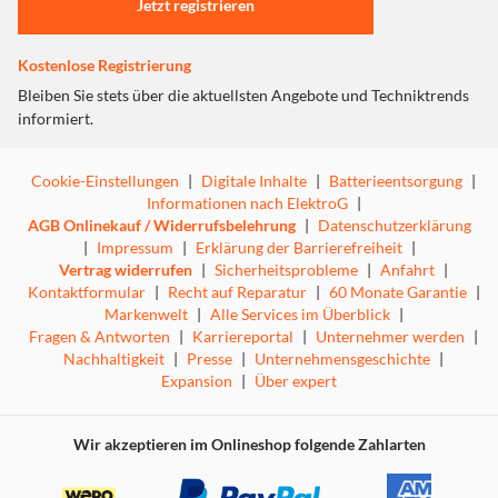
Jetzt registrieren
Kostenlose Registrierung
Bleiben Sie stets über die aktuellsten Angebote und Techniktrends
informiert.
Cookie-Einstellungen
|
Digitale Inhalte
|
Batterieentsorgung
|
Informationen nach ElektroG
|
AGB Onlinekauf / Widerrufsbelehrung
|
Datenschutzerklärung
|
Impressum
|
Erklärung der Barrierefreiheit
|
Vertrag widerrufen
|
Sicherheitsprobleme
|
Anfahrt
|
Kontaktformular
|
Recht auf Reparatur
|
60 Monate Garantie
|
Markenwelt
|
Alle Services im Überblick
|
Fragen & Antworten
|
Karriereportal
|
Unternehmer werden
|
Der Lautsprecher, der den Standard setzt, an dem alle
Nachhaltigkeit
|
Presse
|
Unternehmensgeschichte
|
High-End-Lösungen in den kommenden Jahren gemessen
Expansion
|
Über expert
werden. Ausgestattet mit allen neuen Technologien, die
die 800 Serie Diamond zu bieten hat, markiert der 801 D4
Wir akzeptieren im Onlineshop folgende Zahlarten
auch die Rückkehr eines unserer legendärsten
Modellnamen in unser Portfolio.