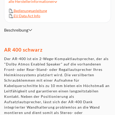
alle
Herstellerinformationen
Wandhalterung
Wirkungsgrad (1 Watt/1m): 86 dB
Bedienungsanleitung
EU Data Act Info
Gewicht: 3,6 kg
Abmessungen (BxHxT): 17 x 26 x 14,5 cm
Beschreibung
AR 400 schwarz
Der AR-400 ist ein 2-Wege-Kompaktlautsprecher, der als
"Dolby Atmos Enabled Speaker" auf die vorhandenen
Front- oder Rear-Stand- oder Regallautsprecher Ihres
Heimkinosystems platziert wird. Die versilberten
Schraubklemmen mit einer Aufnahme für
Kabelquerschnitte bis zu 10 mm bieten ein Höchstmaß an
Leitfähigkeit und garantieren einen langzeitstabilen
Kontakt. Neben der Positionierung als
Aufsatzlautsprecher, lässt sich der AR-400 Dank
integrierter Wandhalterung problemlos an die Wand
montieren und dient somit als Stereo- oder