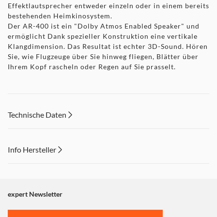
Effektlautsprecher entweder einzeln oder in einem bereits
bestehenden Heimkinosystem.
Der AR-400 ist ein "Dolby Atmos Enabled Speaker" und
ermöglicht Dank spezieller Konstruktion eine vertikale
Klangdimension. Das Resultat ist echter 3D-Sound. Hören
Sie, wie Flugzeuge über Sie hinweg fliegen, Blätter über
Ihrem Kopf rascheln oder Regen auf Sie prasselt.
Technische Daten
Info Hersteller
Dieser Inhalt wird aufgrund Ihrer Cookie Präferenzen nicht
angezeigt. Um diesen Inhalt anzuzeigen aktivieren Sie bitte
"Marketing".
expert Newsletter
Einstellungen anpassen