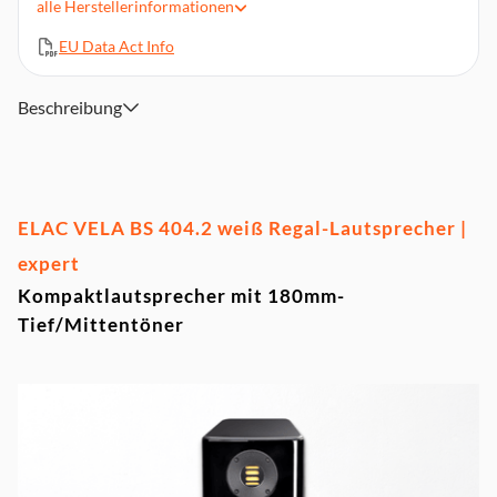
alle
Herstellerinformationen
Übergangsfrequenz: 2400 Hz
Integriertes Downfiring BR-Rohr
EU Data Act Info
Abmessungen (BxHxT): 27,6x41,2x33,2cm
Beschreibung
ELAC VELA BS 404.2 weiß Regal-Lautsprecher |
expert
Kompaktlautsprecher mit 180mm-
Tief/Mittentöner