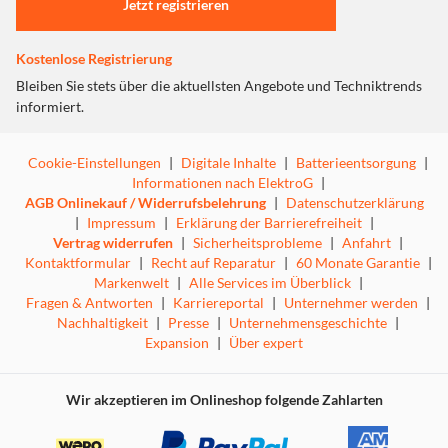
Design.
Jetzt registrieren
Das Design des Lautsprechers ist einzigartig: Aufwändig
gefertigte Gehäuse, trapezförmig und nach hinten leicht
Kostenlose Registrierung
geneigt, hochwertig lackiert oder furniert, treffen auf den
Werkstoff Aluminium.
Bleiben Sie stets über die aktuellsten Angebote und Techniktrends
Die leichte Neigung des Gehäuses und der neue
informiert.
Waveguide des JET 6 Hochtöners fördern eine präzise
Abbildung in Räumen mit moderner Möblierung. Details
Cookie-Einstellungen
|
Digitale Inhalte
|
Batterieentsorgung
|
wie die van-den-Hul-Innenverkabelung sorgen für beste
Informationen nach ElektroG
|
Klangwiedergabe, Bi-Wiring-Terminals lassen auch Kabel-
AGB Onlinekauf / Widerrufsbelehrung
|
Datenschutzerklärung
oder Verstärkerseitige Upgrades zu.
|
Impressum
|
Erklärung der Barrierefreiheit
|
Optimierte Lautsprecherchassis bilden energiereiche
Vertrag widerrufen
|
Sicherheitsprobleme
|
Anfahrt
|
Transienten noch besser ab. Im 12 Liter fassenden
Kontaktformular
|
Recht auf Reparatur
|
60 Monate Garantie
|
Gehäuse werden die Tief-/Mitteltonchassis des größten
Markenwelt
|
Alle Services im Überblick
|
Standlautsprechers der VELA-Serie, der VELA FS 409.2
Fragen & Antworten
|
Karriereportal
|
Unternehmer werden
|
eingesetzt. Ein Konzept, das sich perfekt für größere
Nachhaltigkeit
|
Presse
|
Unternehmensgeschichte
|
Räume mit wenig Stellplatz für Lautsprecher eignet und
Expansion
|
Über expert
damit auch die Basswiedergabe absolut „erwachsen“
präsentiert.
Die VELA BS 404.2 vervollständigt das Line-up der VELA-
Wir akzeptieren im Onlineshop folgende Zahlarten
Serie als ein wunderbar groß aufspielender, jedoch
kompakt gebauter Lautsprecher.