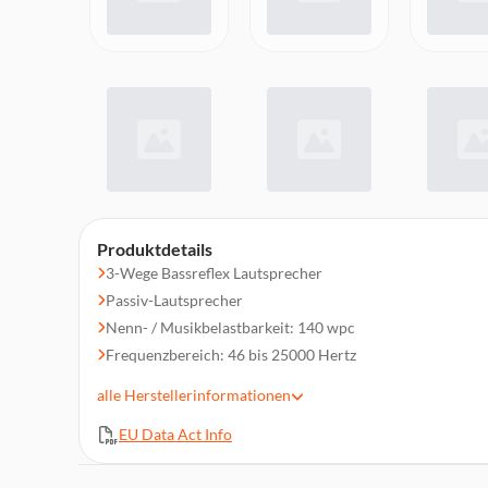
Produktdetails
3-Wege Bassreflex Lautsprecher
Passiv-Lautsprecher
Nenn- / Musikbelastbarkeit: 140 wpc
Frequenzbereich: 46 bis 25000 Hertz
Übergangsfrequenz: 270 / 2700 Hertz
alle
Herstellerinformationen
Empfindlichkeit: 85 dB
EU Data Act Info
Nennimpedanz: 6 Ohm
Abmessungen (HxBxT): 32,39 x 19,99 x 27,31 cm