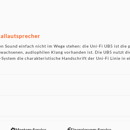
allautsprecher
en Sound einfach nicht im Wege stehen: die Uni-Fi UB5 ist die 
ewachsenen, audiophilen Klang vorhanden ist. Die UB5 nutzt 
-System die charakteristische Handschrift der Uni-Fi Linie in
 nicht angezeigt. Um diesen Inhalt anzuzeigen aktivieren Sie bitte
Montage-Service
Finanzierungs-Service