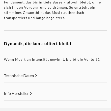
Fundament, das bis in tiefe Bässe kraftvoll bleibt, ohne
sich in den Vordergrund zu drängen. So entsteht ein
stimmiges Gesamtbild, das Musik authentisch
transportiert und lange begeistert.
Dynamik, die kontrolliert bleibt
Wenn Musik an Intensität gewinnt, bleibt die Vento 31
jederzeit souverän und kontrolliert. Schnelle Impulse
werden präzise umgesetzt, ohne dass das Klangbild an
Ruhe verliert. Auch bei höheren Pegeln wirkt die
Technische Daten
Wiedergabe strukturiert und gelassen, sodass Dynamik
spürbar wird, ohne anstrengend zu wirken – ideal für
lange Hörsessions.
Info Hersteller
Dieser Inhalt wird aufgrund Ihrer Cookie Präferenzen nicht
angezeigt. Um diesen Inhalt anzuzeigen aktivieren Sie bitte