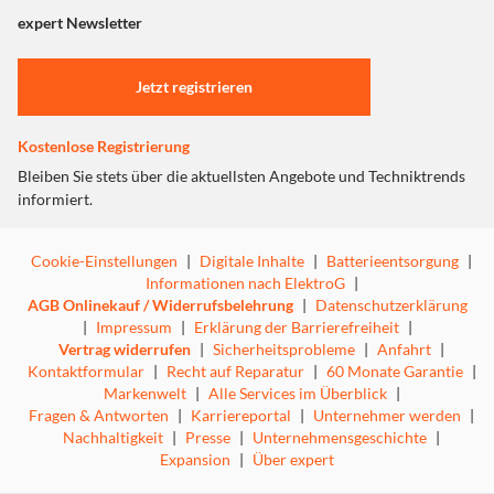
"Marketing".
Design, das sich harmonisch einfügt
expert Newsletter
Einstellungen anpassen
Jetzt registrieren
Die Vento 31 wurde so gestaltet, dass sie sich fließend in
unterschiedlichste Wohnräume integriert. Die
charakteristische Bugform, sanfte Linien und die
Kostenlose Registrierung
ausgewogenen Proportionen verleihen ihr eine moderne,
Bleiben Sie stets über die aktuellsten Angebote und Techniktrends
elegante Ausstrahlung. Hochwertige Oberflächen
informiert.
unterstreichen den Anspruch an Design und sorgen für
eine ruhige Präsenz, die sich unaufdringlich in das
Gesamtbild einfügt.
Cookie-Einstellungen
|
Digitale Inhalte
|
Batterieentsorgung
|
Informationen nach ElektroG
|
AGB Onlinekauf / Widerrufsbelehrung
|
Datenschutzerklärung
|
Impressum
|
Erklärung der Barrierefreiheit
|
Vertrag widerrufen
|
Sicherheitsprobleme
|
Anfahrt
|
Hochwertige Verarbeitung
Kontaktformular
|
Recht auf Reparatur
|
60 Monate Garantie
|
Markenwelt
|
Alle Services im Überblick
|
Fragen & Antworten
|
Karriereportal
|
Unternehmer werden
|
Nachhaltigkeit
|
Presse
|
Unternehmensgeschichte
|
Die Vento 31 steht für präzise Verarbeitung und sorgfältig
Expansion
|
Über expert
ausgewählte Materialien. Sauber gefertigte Gehäuse, exakt
ausgeführte Kanten und edle Oberflächen sorgen für eine