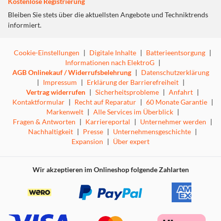
Kostenlose Registrierung
Bleiben Sie stets über die aktuellsten Angebote und Techniktrends
informiert.
Cookie-Einstellungen
|
Digitale Inhalte
|
Batterieentsorgung
|
Informationen nach ElektroG
|
AGB Onlinekauf / Widerrufsbelehrung
|
Datenschutzerklärung
|
Impressum
|
Erklärung der Barrierefreiheit
|
Vertrag widerrufen
|
Sicherheitsprobleme
|
Anfahrt
|
Kontaktformular
|
Recht auf Reparatur
|
60 Monate Garantie
|
Markenwelt
|
Alle Services im Überblick
|
Fragen & Antworten
|
Karriereportal
|
Unternehmer werden
|
Nachhaltigkeit
|
Presse
|
Unternehmensgeschichte
|
Expansion
|
Über expert
Wir akzeptieren im Onlineshop folgende Zahlarten