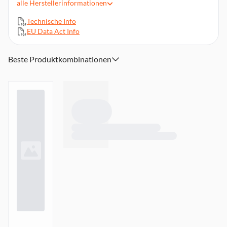
alle
Herstellerinformationen
Abmessungen: ca. 94, x 9,25 x 7,05 cm
Technische Info
Lieferumfang: Fernbedienung, Netzteil, HDMI Kabel, RCU-
EU Data Act Info
Batterie, Wandhalterung
Beste Produktkombinationen