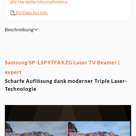
alle
Herstellerinformationen
0,189:1 Projektionsverhältnis
3x HDMI, 1x DC OUT, 1x USB
EU Data Act Info
DLNA
Abmessungen (BxHxT): 55,0 x 14,1 x 36,7 cm
Beschreibung
Samsung SP-LSP9TFAXZG Laser TV Beamer |
expert
Scharfe Auflösung dank moderner Triple Laser-
Technologie