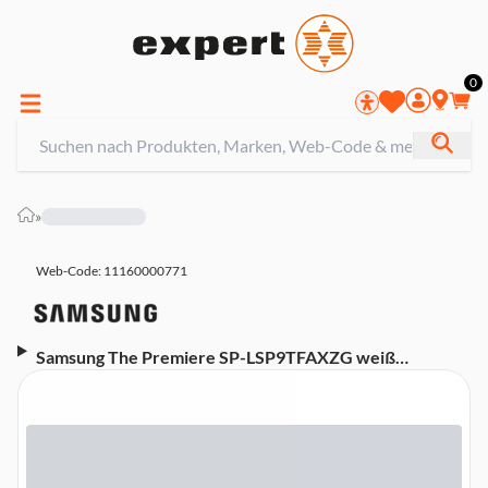
0
»
Web-Code: 11160000771
Samsung The Premiere SP-LSP9TFAXZG weiß
Laserbeamer (DLP 4K UHD, 2.800 Lumen, 1.500:1
Kontrast, HDMI, WLAN, Lautsprecher, Smart TV, Tuner)