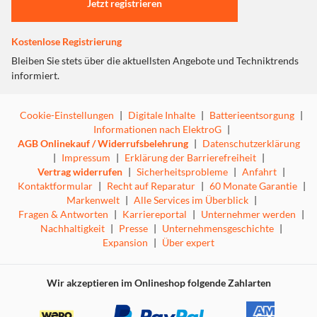
Jetzt registrieren
Kostenlose Registrierung
Auch bei Tageslicht eine detaillierte
Bleiben Sie stets über die aktuellsten Angebote und Techniktrends
informiert.
Wiedergabe
Cookie-Einstellungen
|
Digitale Inhalte
|
Batterieentsorgung
|
Informationen nach ElektroG
|
AGB Onlinekauf / Widerrufsbelehrung
|
Datenschutzerklärung
|
Impressum
|
Erklärung der Barrierefreiheit
|
Vertrag widerrufen
|
Sicherheitsprobleme
|
Anfahrt
|
2800 ANSI Lumen
Kontaktformular
|
Recht auf Reparatur
|
60 Monate Garantie
|
Markenwelt
|
Alle Services im Überblick
|
Mit einer Helligkeit von 2800 Lumen werden deine Inhalte
Fragen & Antworten
|
Karriereportal
|
Unternehmer werden
|
zu verschiedenen Tageszeiten eindrucksvoll dargestellt,
Nachhaltigkeit
|
Presse
|
Unternehmensgeschichte
|
sodass du auch bei Tageslicht ein überzeugendes
Expansion
|
Über expert
Seherlebnis ohne abzudunkeln genießen kannst.
Wir akzeptieren im Onlineshop folgende Zahlarten