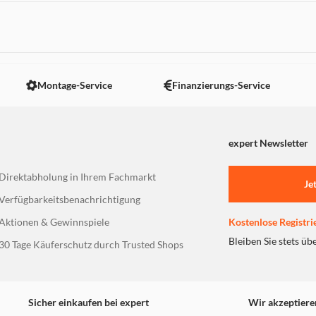
 nicht angezeigt. Um diesen Inhalt anzuzeigen aktivieren Sie bitte
Montage-Service
Finanzierungs-Service
expert Newsletter
Direktabholung in Ihrem Fachmarkt
Je
Verfügbarkeitsbenachrichtigung
Aktionen & Gewinnspiele
Kostenlose Registri
Bleiben Sie stets üb
30 Tage Käuferschutz durch Trusted Shops
Sicher einkaufen bei expert
Wir akzeptiere