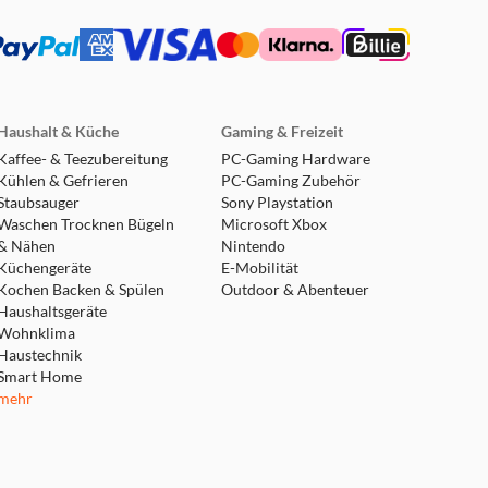
Haushalt & Küche
Gaming & Freizeit
Kaffee- & Teezubereitung
PC-Gaming Hardware
Kühlen & Gefrieren
PC-Gaming Zubehör
Staubsauger
Sony Playstation
Waschen Trocknen Bügeln
Microsoft Xbox
& Nähen
Nintendo
Küchengeräte
E-Mobilität
Kochen Backen & Spülen
Outdoor & Abenteuer
Haushaltsgeräte
Wohnklima
Haustechnik
Smart Home
mehr