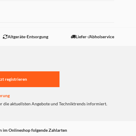
 "Marketing".
Altgeräte-Entsorgung
Liefer-/Abholservice
tzt registrieren
erung
er die aktuellsten Angebote und Techniktrends informiert.
n im Onlineshop folgende Zahlarten