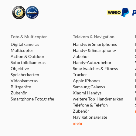
Foto & Multicopter
Telekom & Navigation
Digitalkameras
Handys & Smartphones
Multicopter
Handy- & Smartphone-
Action & Outdoor
Zubehör
Sofortbildkameras
Handy-Autozubehör
Objektive
Smartwatches & Fitness
Speicherkarten
Tracker
Videokameras
Apple iPhones
Blitzgeräte
Samsung Galaxys
Zubehör
Xiaomi Handys
Smartphone Fotografie
weitere Top-Handymarken
Telefone & Telefon-
Zubehör
Navigationsgeräte
mehr