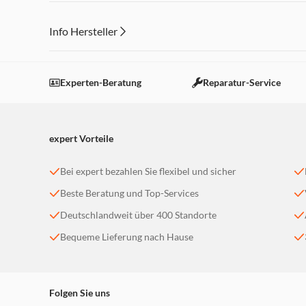
Info Hersteller
Dieser Inhalt wird aufgrund Ihrer Cookie Präferenzen
Einstellungen anpassen
Experten-Beratung
Reparatur-Service
expert Vorteile
Bei expert bezahlen Sie flexibel und sicher
Beste Beratung und Top-Services
Deutschlandweit über 400 Standorte
Bequeme Lieferung nach Hause
Folgen Sie uns