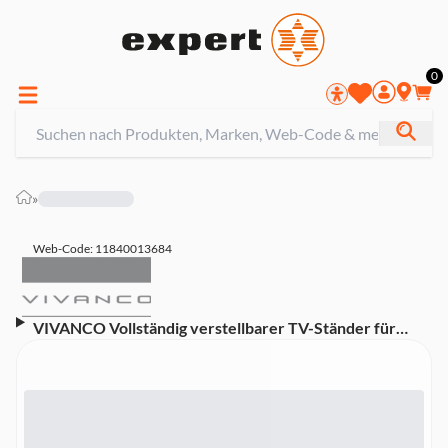
0
»
Web-Code: 11840013684
VIVANCO Vollständig verstellbarer TV-Ständer für
Bildschirme bis zu 109 cm / 43 Zoll, Schwarz (neigbar,
schwenkbar, geeignet für TVs bis 43 Zoll)