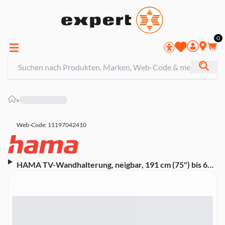
0
»
Web-Code: 11197042410
HAMA TV-Wandhalterung, neigbar, 191 cm (75") bis 60
kg (00220816)