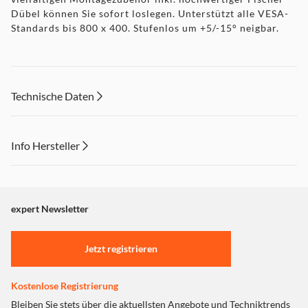
Dübel können Sie sofort loslegen. Unterstützt alle VESA-
Standards bis 800 x 400. Stufenlos um +5/-15° neigbar.
Technische Daten
Info Hersteller
Dieser Inhalt wird aufgrund Ihrer Cookie Präferenzen nicht
angezeigt. Um diesen Inhalt anzuzeigen aktivieren Sie bitte
"Marketing".
expert Newsletter
Einstellungen anpassen
Jetzt registrieren
Kostenlose Registrierung
Bleiben Sie stets über die aktuellsten Angebote und Techniktrends