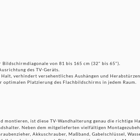
r Bildschirmdiagonale von 81 bis 165 cm (32" bis 65").
Ausrichtung des TV-Geräts.
n Halt, verhindert versehentliches Aushängen und Herabstürzen
ur optimalen Platzierung des Flachbildschirms in jedem Raum.
d montieren, ist diese TV-Wandhalterung genau die richtige H
ndshalter. Neben dem mitgelieferten vielfältigen Montagezube
chraubenzieher, Akkuschrauber, Maßband, Gabelschlüssel, Wass