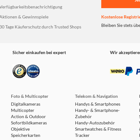
Verfügbarkeitsbenachrichtigung
Aktionen & Gewinnspiele
Kostenlose Registri
Bleiben Sie stets üb
30 Tage Käuferschutz durch Trusted Shops
Sicher einkaufen bei expert
Wir akzeptiere
Foto & Multicopter
Telekom & Navigation
Digitalkameras
Handys & Smartphones
Multicopter
Handy- & Smartphone-
Action & Outdoor
Zubehör
Sofortbildkameras
Handy-Autozubehör
Objektive
Smartwatches & Fitness
Speicherkarten
Tracker