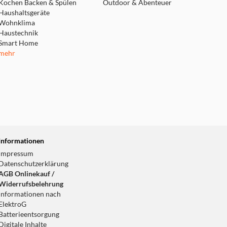
Kochen Backen & Spülen
Outdoor & Abenteuer
Haushaltsgeräte
Wohnklima
Haustechnik
Smart Home
mehr
Informationen
Impressum
Datenschutzerklärung
AGB Onlinekauf /
Widerrufsbelehrung
Informationen nach
ElektroG
Batterieentsorgung
Digitale Inhalte