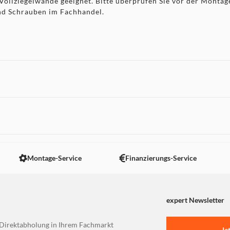
Vollziegelwände geeignet. Bitte überprüfen Sie vor der Monta
und Schrauben im Fachhandel.
Fischerdübel. 1 Wasserwaage. 1 Montageanleitung
 nicht angezeigt. Um diesen Inhalt anzuzeigen aktivieren Sie bitte
Montage-Service
Finanzierungs-Service
expert Newsletter
Direktabholung in Ihrem Fachmarkt
Je