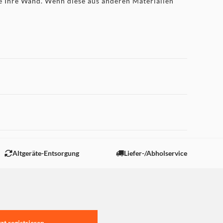
ge Ihre Wand. Wenn diese aus anderen Materialien
 "Marketing".
Altgeräte-Entsorgung
Liefer-/Abholservice
tzt registrieren