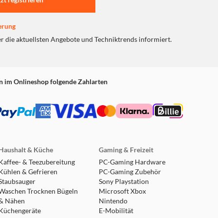
erung
er die aktuellsten Angebote und Techniktrends informiert.
n im Onlineshop folgende Zahlarten
Haushalt & Küche
Gaming & Freizeit
Kaffee- & Teezubereitung
PC-Gaming Hardware
Kühlen & Gefrieren
PC-Gaming Zubehör
Staubsauger
Sony Playstation
Waschen Trocknen Bügeln
Microsoft Xbox
& Nähen
Nintendo
Küchengeräte
E-Mobilität