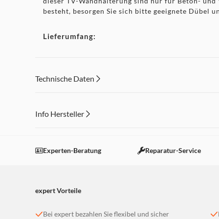
dieser TV-Wandhalterung sind nur für Beton- und 
besteht, besorgen Sie sich bitte geeignete Dübel 
Lieferumfang:
1 TV-Wandhalterung TILT. Montagematerial inkl. 
Technische Daten
Info Hersteller
Dieser Inhalt wird aufgrund Ihrer Cookie Präferenzen
Einstellungen anpassen
Experten-Beratung
Reparatur-Service
expert Vorteile
Bei expert bezahlen Sie flexibel und sicher