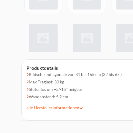
Produktdetails
Bildschirmdiagonale von 81 bis 165 cm (32 bis 65 )
Max Traglast: 30 kg
Stufenlos um +5/-15° neigbar
Wandabstand: 5,2 cm
Unterstützt alle VESA-Standards bis 400 x 400
alle
Herstellerinformationen
Easy-Fix-System
Inklusive Wasserwaage