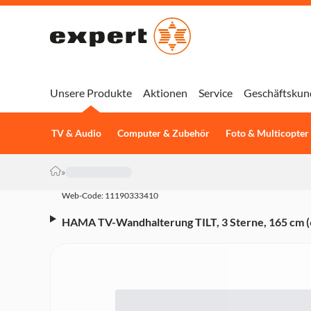
Unsere Produkte
Aktionen
Service
Geschäftskun
TV & Audio
Computer & Zubehör
Foto & Multicopter
»
Web-Code: 11190333410
HAMA TV-Wandhalterung TILT, 3 Sterne, 165 cm (
Sterne, 165 cm (65"), neigbar)