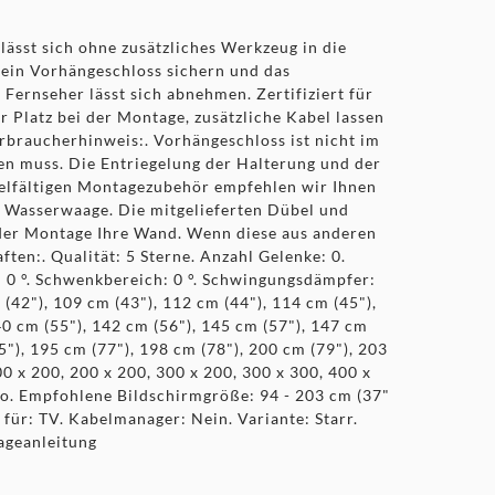
lässt sich ohne zusätzliches Werkzeug in die
 ein Vorhängeschloss sichern und das
Fernseher lässt sich abnehmen. Zertifiziert für
 Platz bei der Montage, zusätzliche Kabel lassen
rbraucherhinweis:. Vorhängeschloss ist nicht im
en muss. Die Entriegelung der Halterung und der
ielfältigen Montagezubehör empfehlen wir Ihnen
 Wasserwaage. Die mitgelieferten Dübel und
 der Montage Ihre Wand. Wenn diese aus anderen
ten:. Qualität: 5 Sterne. Anzahl Gelenke: 0.
n: 0 °. Schwenkbereich: 0 °. Schwingungsdämpfer:
42"), 109 cm (43"), 112 cm (44"), 114 cm (45"),
40 cm (55"), 142 cm (56"), 145 cm (57"), 147 cm
5"), 195 cm (77"), 198 cm (78"), 200 cm (79"), 203
0 x 200, 200 x 200, 300 x 200, 300 x 300, 400 x
no. Empfohlene Bildschirmgröße: 94 - 203 cm (37"
für: TV. Kabelmanager: Nein. Variante: Starr.
ageanleitung