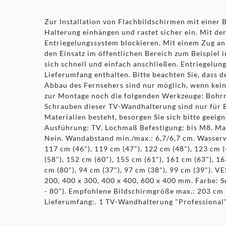
Zur Installation von Flachbildschirmen mit einer B
Halterung einhängen und rastet sicher ein. Mit d
Entriegelungssystem blockieren. Mit einem Zug an 
den Einsatz im öffentlichen Bereich zum Beispiel
sich schnell und einfach anschließen. Entriegelun
Lieferumfang enthalten. Bitte beachten Sie, dass
Abbau des Fernsehers sind nur möglich, wenn kein
zur Montage noch die folgenden Werkzeuge: Bohrm
Schrauben dieser TV-Wandhalterung sind nur für B
Materialien besteht, besorgen Sie sich bitte geeig
Ausführung: TV. Lochmaß Befestigung: bis M8. Mater
Nein. Wandabstand min./max.: 6,7/6,7 cm. Wasserwa
117 cm (46"), 119 cm (47"), 122 cm (48"), 123 cm (
(58"), 152 cm (60"), 155 cm (61"), 161 cm (63"), 1
cm (80"), 94 cm (37"), 97 cm (38"), 99 cm (39"). V
200, 400 x 300, 400 x 400, 600 x 400 mm. Farbe: 
- 80"). Empfohlene Bildschirmgröße max.: 203 cm (
Lieferumfang:. 1 TV-Wandhalterung "Professional"