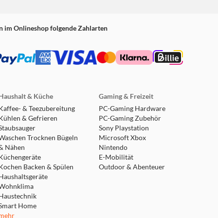
n im Onlineshop folgende Zahlarten
Haushalt & Küche
Gaming & Freizeit
Kaffee- & Teezubereitung
PC-Gaming Hardware
Kühlen & Gefrieren
PC-Gaming Zubehör
Staubsauger
Sony Playstation
Waschen Trocknen Bügeln
Microsoft Xbox
& Nähen
Nintendo
Küchengeräte
E-Mobilität
Kochen Backen & Spülen
Outdoor & Abenteuer
Haushaltsgeräte
Wohnklima
Haustechnik
Smart Home
mehr