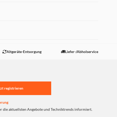
 "Marketing".
Altgeräte-Entsorgung
Liefer-/Abholservice
tzt registrieren
erung
er die aktuellsten Angebote und Techniktrends informiert.