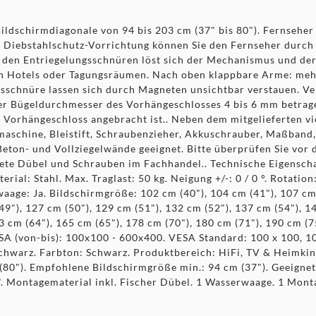
ildschirmdiagonale von 94 bis 203 cm (37" bis 80"). Fernseher 
er Diebstahlschutz-Vorrichtung können Sie den Fernseher durch
den Entriegelungsschnüren löst sich der Mechanismus und der 
 in Hotels oder Tagungsräumen. Nach oben klappbare Arme: mehr
gsschnüre lassen sich durch Magneten unsichtbar verstauen. Ve
 der Bügeldurchmesser des Vorhängeschlosses 4 bis 6 mm betrag
 Vorhängeschloss angebracht ist.. Neben dem mitgelieferten v
aschine, Bleistift, Schraubenzieher, Akkuschrauber, Maßband,
eton- und Vollziegelwände geeignet. Bitte überprüfen Sie vor
nete Dübel und Schrauben im Fachhandel.. Technische Eigenschaf
ial: Stahl. Max. Traglast: 50 kg. Neigung +/-: 0 / 0 °. Rotatio
age: Ja. Bildschirmgröße: 102 cm (40"), 104 cm (41"), 107 cm (
49"), 127 cm (50"), 129 cm (51"), 132 cm (52"), 137 cm (54"), 1
63 cm (64"), 165 cm (65"), 178 cm (70"), 180 cm (71"), 190 cm (7
ESA (von-bis): 100x100 - 600x400. VESA Standard: 100 x 100, 10
Schwarz. Farbton: Schwarz. Produktbereich: HiFi, TV & Heimki
80"). Empfohlene Bildschirmgröße min.: 94 cm (37"). Geeignet 
. Montagematerial inkl. Fischer Dübel. 1 Wasserwaage. 1 Mont