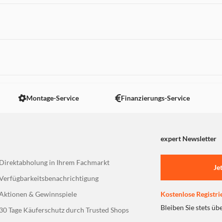
 nicht angezeigt. Um diesen Inhalt anzuzeigen aktivieren Sie bitte
Montage-Service
Finanzierungs-Service
expert Newsletter
Direktabholung in Ihrem Fachmarkt
Je
Verfügbarkeitsbenachrichtigung
Aktionen & Gewinnspiele
Kostenlose Registri
Bleiben Sie stets üb
30 Tage Käuferschutz durch Trusted Shops