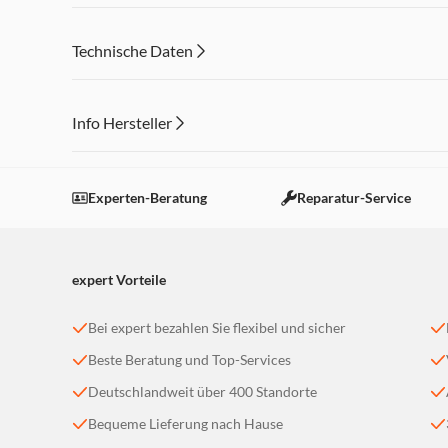
Technische Daten
Info Hersteller
Dieser Inhalt wird aufgrund Ihrer Cookie Präferenzen
Einstellungen anpassen
Experten-Beratung
Reparatur-Service
expert Vorteile
Bei expert bezahlen Sie flexibel und sicher
Beste Beratung und Top-Services
Deutschlandweit über 400 Standorte
Bequeme Lieferung nach Hause