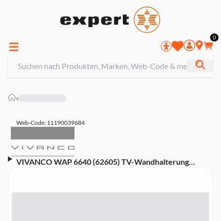
0
»
Web-Code: 11190039684
VIVANCO WAP 6640 (62605) TV-Wandhalterung
(neigbar, schwenkbar, geeignet für TVs bis 75 Zoll)