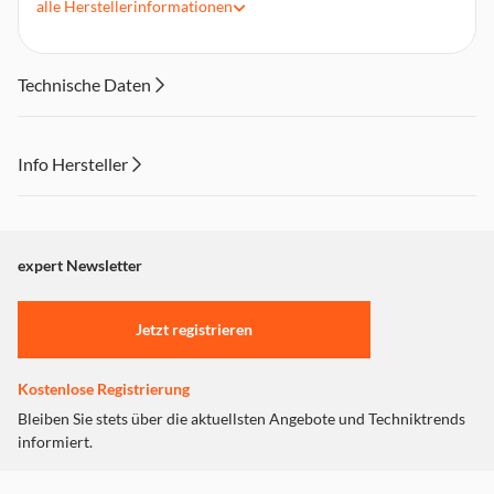
alle
Herstellerinformationen
VESA 100x100 bis 400x400 mm
Technische Daten
Info Hersteller
Dieser Inhalt wird aufgrund Ihrer Cookie Präferenzen nicht
angezeigt. Um diesen Inhalt anzuzeigen aktivieren Sie bitte
"Marketing".
expert Newsletter
Einstellungen anpassen
Jetzt registrieren
Kostenlose Registrierung
Bleiben Sie stets über die aktuellsten Angebote und Techniktrends
informiert.