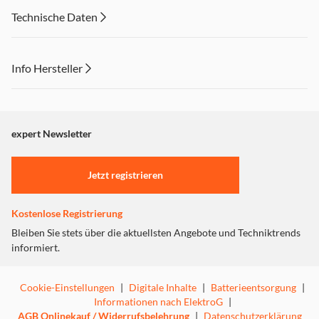
Technische Daten
Info Hersteller
Dieser Inhalt wird aufgrund Ihrer Cookie Präferenzen nicht
angezeigt. Um diesen Inhalt anzuzeigen aktivieren Sie bitte
"Marketing".
expert Newsletter
Einstellungen anpassen
Jetzt registrieren
Kostenlose Registrierung
Bleiben Sie stets über die aktuellsten Angebote und Techniktrends
informiert.
Cookie-Einstellungen
|
Digitale Inhalte
|
Batterieentsorgung
|
Informationen nach ElektroG
|
AGB Onlinekauf / Widerrufsbelehrung
|
Datenschutzerklärung