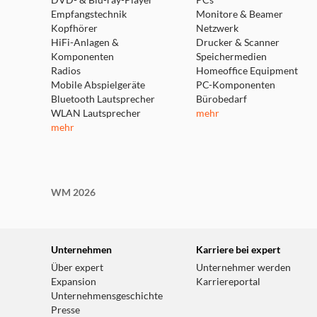
DVD- & Blu-ray-Player
PCs
Empfangstechnik
Monitore & Beamer
Kopfhörer
Netzwerk
HiFi-Anlagen &
Drucker & Scanner
Komponenten
Speichermedien
Radios
Homeoffice Equipment
Mobile Abspielgeräte
PC-Komponenten
Bluetooth Lautsprecher
Bürobedarf
WLAN Lautsprecher
mehr
mehr
WM 2026
Unternehmen
Karriere bei expert
Über expert
Unternehmer werden
Expansion
Karriereportal
Unternehmensgeschichte
Presse