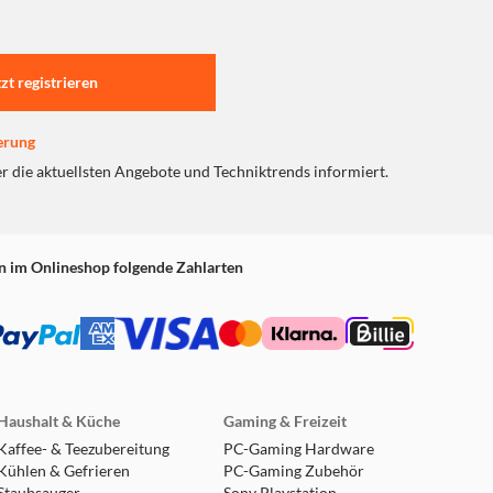
tzt registrieren
erung
er die aktuellsten Angebote und Techniktrends informiert.
n im Onlineshop folgende Zahlarten
Haushalt & Küche
Gaming & Freizeit
Kaffee- & Teezubereitung
PC-Gaming Hardware
Kühlen & Gefrieren
PC-Gaming Zubehör