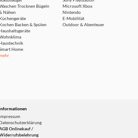
Staubsauger
Sony Playstation
Waschen Trocknen Bügeln
Microsoft Xbox
& Nähen
Nintendo
Küchengeräte
E-Mobilität
Kochen Backen & Spülen
Outdoor & Abenteuer
Haushaltsgeräte
Wohnklima
Haustechnik
Smart Home
mehr
Informationen
Impressum
Datenschutzerklärung
AGB Onlinekauf /
Widerrufsbelehrung