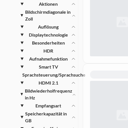
Car HiFi
Aktionen
HDMI Switches & Splitter
Energie
Bildschirmdiagonale in
Streaming-Player
Kabel & Adapter
Zoll
3D Brillen
A/V Zubehör
Auflösung
TV-Zubehör
Fernseher & TV Reinigung
Displaytechnologie
Besonderheiten
HDR
Aufnahmefunktion
Smart TV
Sprachsteuerung/Sprachsuche
HDMI 2.1
Bildwiederholfrequenz
in Hz
Empfangsart
Speicherkapazität in
GB