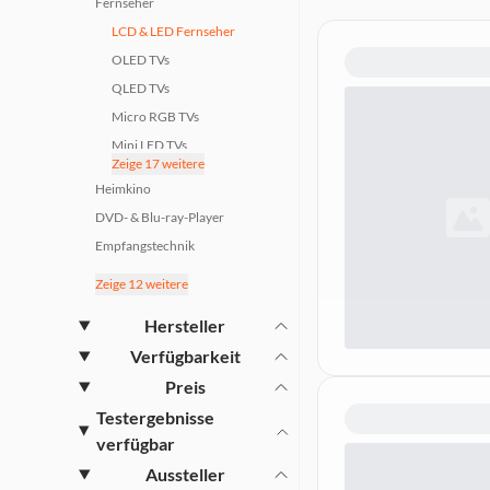
Fernseher
LCD & LED Fernseher
OLED TVs
QLED TVs
Micro RGB TVs
Mini LED TVs
Zeige 17 weitere
Nanocell TVs
Heimkino
Laser TVs
DVD- & Blu-ray-Player
Beamer
Empfangstechnik
Beamer-Zubehör
Kopfhörer
Zeige 12 weitere
Beamer-Leinwände
HiFi-Anlagen & Komponenten
TV-Wandhalterungen
Hersteller
Radios
TV-Deckenhalterungen
Verfügbarkeit
Mobile Abspielgeräte
TV-Ständer
Preis
Bluetooth Lautsprecher
Fernseher Bilderrahmen
Testergebnisse
WLAN Lautsprecher
TV-Möbel
verfügbar
Smart Home
Fernbedienungen & IR-
Aussteller
Party Equipment
Verlängerungen