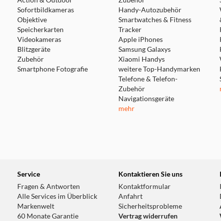
Action & Outdoor
Zubehör
Sofortbildkameras
Handy-Autozubehör
Objektive
Smartwatches & Fitness
Speicherkarten
Tracker
Videokameras
Apple iPhones
Blitzgeräte
Samsung Galaxys
Zubehör
Xiaomi Handys
Smartphone Fotografie
weitere Top-Handymarken
Telefone & Telefon-
Zubehör
Navigationsgeräte
mehr
Service
Kontaktieren Sie uns
Fragen & Antworten
Kontaktformular
Alle Services im Überblick
Anfahrt
Markenwelt
Sicherheitsprobleme
60 Monate Garantie
Vertrag widerrufen