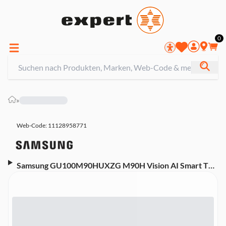
0
»
Web-Code: 11128958771
Samsung GU100M90HUXZG M90H Vision AI Smart TV
(2026) Mini LED TV (100 Zoll (252 cm), 4K UHD, HDR,
Smart TV, Sprachsteuerung (Alexa, Google Assistant),
Aufnahmefunktion, 144 Hz, Tizen)