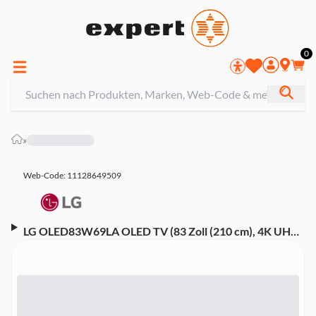
0
»
Web-Code: 11128649509
LG OLED83W69LA OLED TV (83 Zoll (210 cm), 4K UHD,
HDR, Smart TV, Sprachsteuerung (Google Assistant),
Aufnahmefunktion, Dolby Atmos, 120 Hz, WebOS 26)