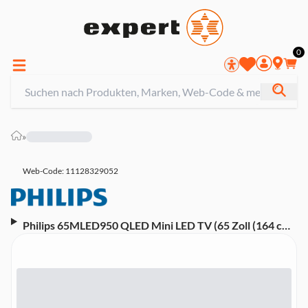
0
»
Web-Code: 11128329052
Philips 65MLED950 QLED Mini LED TV (65 Zoll (164 cm),
4K UHD, HDR, Smart TV, Sprachsteuerung (Alexa,
Google Assistant), Ambilight, Dolby Atmos, Titan OS,
144 Hz)