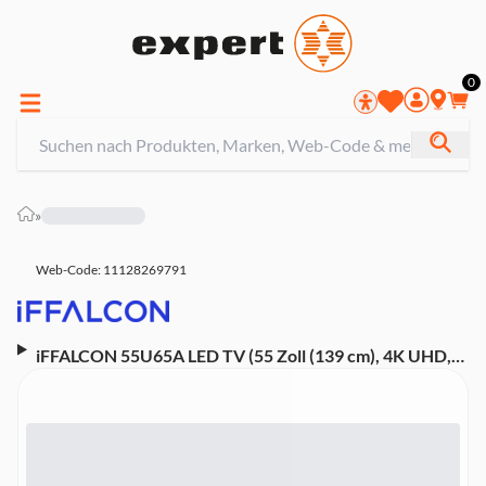
0
»
Web-Code: 11128269791
iFFALCON 55U65A LED TV (55 Zoll (139 cm), 4K UHD,
HDR, Smart TV, Sprachsteuerung (Google Assistant),
Google TV)