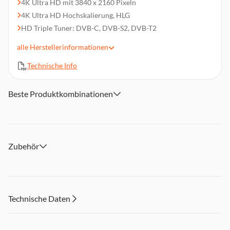
4K Ultra HD mit 3840 x 2160 Pixeln
4K Ultra HD Hochskalierung, HLG
HD Triple Tuner: DVB-C, DVB-S2, DVB-T2
60 Hz, HDR 10, Dolby Vision
alle
Herstellerinformationen
Smart TV, Sprachsteuerung (Google Assistant)
Technische Info
Vesa-Norm: 300 x 200 mm
3x HDMI 2.1, 1x USB 3.0, Cl+-Modu (1.4), WLAN
Abmessungen (BxHxT): ca. 122,6 x 75 x 25,5 cm mit Fuß
Beste Produktkombinationen
Zubehör
Technische Daten