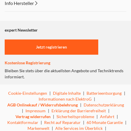
Info Hersteller
Dieser Inhalt wird aufgrund Ihrer Cookie Präferenzen nicht
angezeigt. Um diesen Inhalt anzuzeigen aktivieren Sie bitte
"Marketing".
expert Newsletter
Einstellungen anpassen
Jetzt registrieren
Kostenlose Registrierung
Bleiben Sie stets über die aktuellsten Angebote und Techniktrends
informiert.
Cookie-Einstellungen
|
Digitale Inhalte
|
Batterieentsorgung
|
Informationen nach ElektroG
|
AGB Onlinekauf / Widerrufsbelehrung
|
Datenschutzerklärung
|
Impressum
|
Erklärung der Barrierefreiheit
|
Vertrag widerrufen
|
Sicherheitsprobleme
|
Anfahrt
|
Kontaktformular
|
Recht auf Reparatur
|
60 Monate Garantie
|
Markenwelt
|
Alle Services im Überblick
|