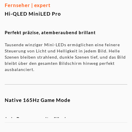
Fernseher | expert
Hi-QLED MiniLED Pro
Perfekt präzise, atemberaubend brillant
Tausende winziger Mini-LEDs ermöglichen eine feinere
Steuerung von Licht und Helligkeit in jedem Bild. Helle
Szenen bleiben strahlend, dunkle Szenen tief, und das Bild
bleibt über den gesamten Bildschirm hinweg perfekt
ausbalanciert.
Native 165Hz Game Mode
Jede Bewegung, ultraflüssig
Dominiere dein Gaming mit Next‑Gen-Funktionen. Ein