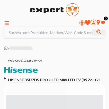
0
»
Web-Code: 11128259404
HISENSE 85U7DS PRO ULED Mini LED TV (85 Zoll (215
cm), 4K UHD, HDR, Smart TV, Sprachsteuerung
(Amazon Alexa), Dolby Atmos, 120 Hz, VIDAA Smart
OS)