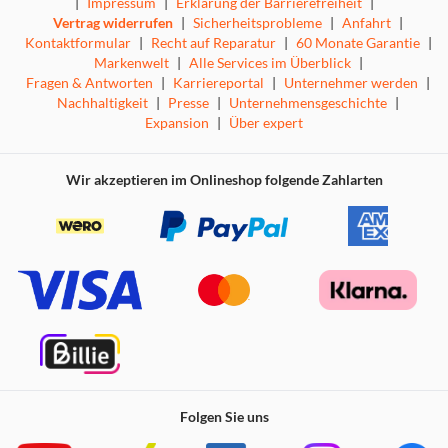
|
Impressum
|
Erklärung der Barrierefreiheit
|
Geschehen.
Vertrag widerrufen
|
Sicherheitsprobleme
|
Anfahrt
|
Kontaktformular
|
Recht auf Reparatur
|
60 Monate Garantie
|
Markenwelt
|
Alle Services im Überblick
|
Fragen & Antworten
|
Karriereportal
|
Unternehmer werden
|
Nachhaltigkeit
|
Presse
|
Unternehmensgeschichte
|
Anti-Reflection & Glare-Free
Expansion
|
Über expert
Keine Reflexionen, keine Ablenkung
Wir akzeptieren im Onlineshop folgende Zahlarten
Genieße all deine Lieblingsfilme und -spiele ohne
Störungen. Die Anti-Reflection & Glare-Free Technologie
reduziert Spiegelungen und Oberflächenglanz, bewahrt
Schatten-Details und Farbgenauigkeit – so bleiben Szenen
in jeder Umgebung klar und deutlich.
Hi-View AI Engine Pro
Folgen Sie uns