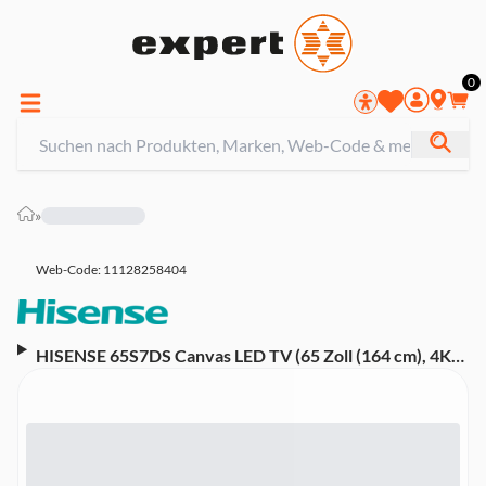
0
»
Web-Code: 11128258404
HISENSE 65S7DS Canvas LED TV (65 Zoll (164 cm), 4K
UHD, HDR, Smart TV, Sprachsteuerung (Amazon Alexa),
120 Hz, VIDAA Smart OS)