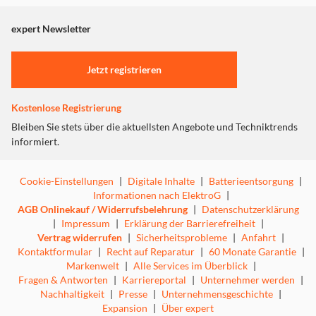
angezeigt. Um diesen Inhalt anzuzeigen aktivieren Sie bitte
"Marketing".
expert Newsletter
Einstellungen anpassen
Jetzt registrieren
Kostenlose Registrierung
Bleiben Sie stets über die aktuellsten Angebote und Techniktrends
informiert.
Cookie-Einstellungen
|
Digitale Inhalte
|
Batterieentsorgung
|
Informationen nach ElektroG
|
AGB Onlinekauf / Widerrufsbelehrung
|
Datenschutzerklärung
|
Impressum
|
Erklärung der Barrierefreiheit
|
Vertrag widerrufen
|
Sicherheitsprobleme
|
Anfahrt
|
Kontaktformular
|
Recht auf Reparatur
|
60 Monate Garantie
|
Markenwelt
|
Alle Services im Überblick
|
Fragen & Antworten
|
Karriereportal
|
Unternehmer werden
|
Nachhaltigkeit
|
Presse
|
Unternehmensgeschichte
|
Expansion
|
Über expert