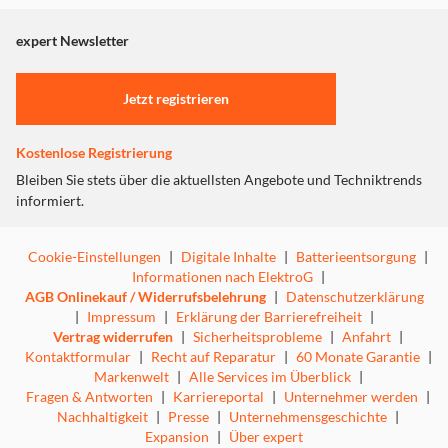
angezeigt. Um diesen Inhalt anzuzeigen aktivieren Sie bitte
"Marketing".
expert Newsletter
Einstellungen anpassen
Jetzt registrieren
Kostenlose Registrierung
Bleiben Sie stets über die aktuellsten Angebote und Techniktrends
informiert.
Cookie-Einstellungen
|
Digitale Inhalte
|
Batterieentsorgung
|
Informationen nach ElektroG
|
AGB Onlinekauf / Widerrufsbelehrung
|
Datenschutzerklärung
|
Impressum
|
Erklärung der Barrierefreiheit
|
Vertrag widerrufen
|
Sicherheitsprobleme
|
Anfahrt
|
Kontaktformular
|
Recht auf Reparatur
|
60 Monate Garantie
|
Markenwelt
|
Alle Services im Überblick
|
Fragen & Antworten
|
Karriereportal
|
Unternehmer werden
|
Nachhaltigkeit
|
Presse
|
Unternehmensgeschichte
|
Expansion
|
Über expert