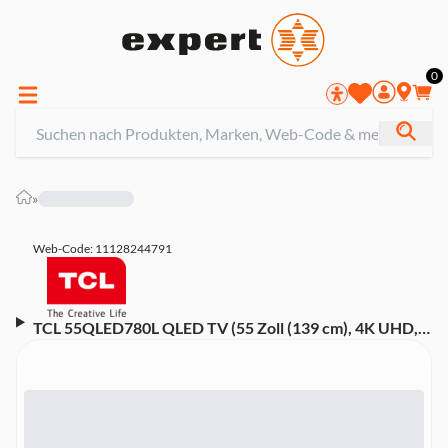
0
»
Web-Code: 11128244791
TCL 55QLED780L QLED TV (55 Zoll (139 cm), 4K UHD,
HDR, Smart TV, Sprachsteuerung (Alexa, Google
Assistant), Dolby Atmos, Google TV)