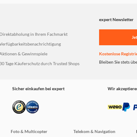
exa Built-in oder VIDAA Voice, die per Knopfdruck auf der Fe
expert Newsletter
Direktabholung in Ihrem Fachmarkt
Je
Verfügbarkeitsbenachrichtigung
HD-Signal auf nahezu 4K-Qualität. Anstatt einfach jedes Pixel
gie das Farbspektrum angrenzender Pixel und optimiert die Fa
Aktionen & Gewinnspiele
Kostenlose Registri
Bleiben Sie stets üb
30 Tage Käuferschutz durch Trusted Shops
rkörpern das minimalistische Design. Hochwertige Materialien 
ualität.
Sicher einkaufen bei expert
Wir akzeptiere
Foto & Multicopter
Telekom & Navigation