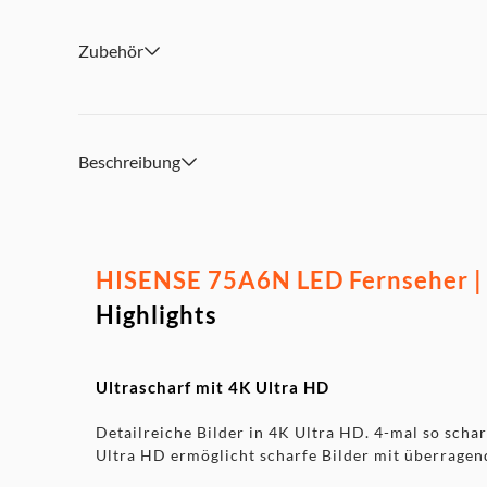
Abmessungen (BxHxT): ca. 167,6 x 104,4 x 37 cm mit Fu
Lieferumfang (Zubehör): Fernbedienung
Zubehör
Beschreibung
HISENSE 75A6N LED Fernseher | 
Highlights
Ultrascharf mit 4K Ultra HD
Detailreiche Bilder in 4K Ultra HD. 4-mal so scha
Ultra HD ermöglicht scharfe Bilder mit überragend