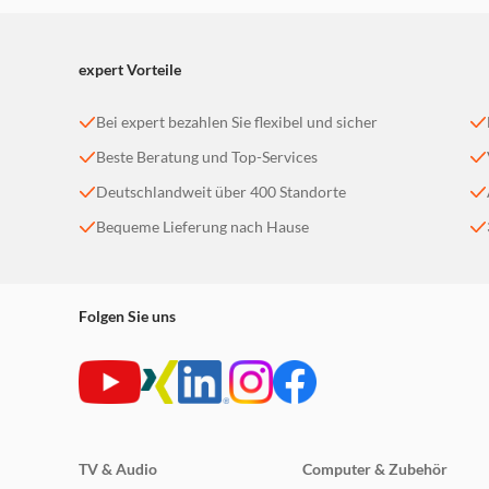
Sprachassistenten
Höchsten Komfort bieten die Sprachassistenten Al
expert Vorteile
Befehle entgegen nehmen.
UHD AI Upscaler
Bei expert bezahlen Sie flexibel und sicher
Beste Beratung und Top-Services
Die UHD AI Upscaling Technologie optimiert das F
analysiert die Hisense UHD AI Upscaling Technolo
Deutschlandweit über 400 Standorte
Bequeme Lieferung nach Hause
Elegantes Design
Die flache Bauweise und der ultrafeine Rahmen ve
Technik unterstreichen den Anspruch an höchste Q
Folgen Sie uns
TV & Audio
Computer & Zubehör