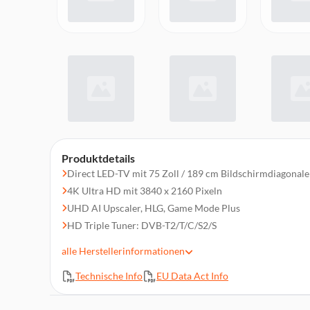
Produktdetails
Direct LED-TV mit 75 Zoll / 189 cm Bildschirmdiagonale
4K Ultra HD mit 3840 x 2160 Pixeln
UHD AI Upscaler, HLG, Game Mode Plus
HD Triple Tuner: DVB-T2/T/C/S2/S
60 Hz, HDR 10, HDR 10+, Dolby Vision
alle
Herstellerinformationen
Smart TV, Sprachsteuerung (Amazon Alexa)
Technische Info
EU Data Act Info
Vesa-Norm: 400 x 300 mm
3x HDMI 2.1, 2x USB 2.0, Cl+-Modul (1.4), WLAN, Bluet