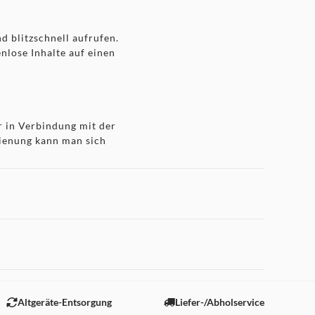
d blitzschnell aufrufen.
nlose Inhalte auf einen
r in Verbindung mit der
dienung kann man sich
dass Bilder mit hohem
 "Marketing".
Altgeräte-Entsorgung
Liefer-/Abholservice