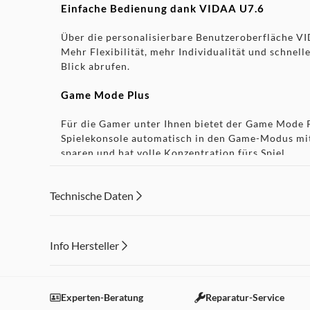
Einfache Bedienung dank VIDAA U7.6
Über die personalisierbare Benutzeroberfläche VID
Mehr Flexibilität, mehr Individualität und schnell
Blick abrufen.
Game Mode Plus
Für die Gamer unter Ihnen bietet der Game Mode P
Spielekonsole automatisch in den Game-Modus mit 
sparen und hat volle Konzentration fürs Spiel.
Modernste HDR Technologie
Technische Daten
Die HDR Technologie (Dolby Vision, HDR10, HDR1
Dynamikumfang dargestellt werden. Für den Zuscha
Info Hersteller
TÜV Rheinland – Data Privacy
Dieser Inhalt wird aufgrund Ihrer Cookie Präferenzen
Die Sicherheitsstandards und der Schutz persönli
Einstellungen anpassen
Experten-Beratung
Reparatur-Service