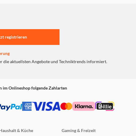
rnbedienung gerne Ihre
tzt registrieren
 4-fach hochzurechnen,
rbgebung Szene für Szene.
erung
er die aktuellsten Angebote und Techniktrends informiert.
gepaart mit ausgefeilter
n im Onlineshop folgende Zahlarten
Haushalt & Küche
Gaming & Freizeit