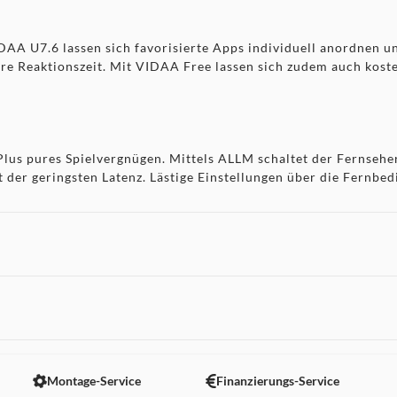
AA U7.6 lassen sich favorisierte Apps individuell anordnen un
ere Reaktionszeit. Mit VIDAA Free lassen sich zudem auch koste
lus pures Spielvergnügen. Mittels ALLM schaltet der Fernsehe
der geringsten Latenz. Lästige Einstellungen über die Fernbe
0+ decoding, HLG) ermöglicht einen extraweiten Farbraum, so
uer werden so feinste Details sichtbar.
 nicht angezeigt. Um diesen Inhalt anzuzeigen aktivieren Sie bitte
cher Daten werden respektiert und eingehalten.
Montage-Service
Finanzierungs-Service