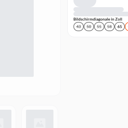
Bildschirmdiagonale in Zoll
43
50
55
58
65