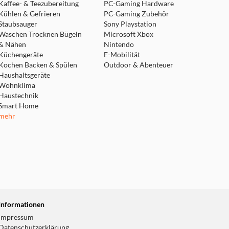
Kaffee- & Teezubereitung
PC-Gaming Hardware
Kühlen & Gefrieren
PC-Gaming Zubehör
Staubsauger
Sony Playstation
Waschen Trocknen Bügeln
Microsoft Xbox
& Nähen
Nintendo
Küchengeräte
E-Mobilität
Kochen Backen & Spülen
Outdoor & Abenteuer
Haushaltsgeräte
Wohnklima
Haustechnik
Smart Home
mehr
Informationen
Impressum
Datenschutzerklärung