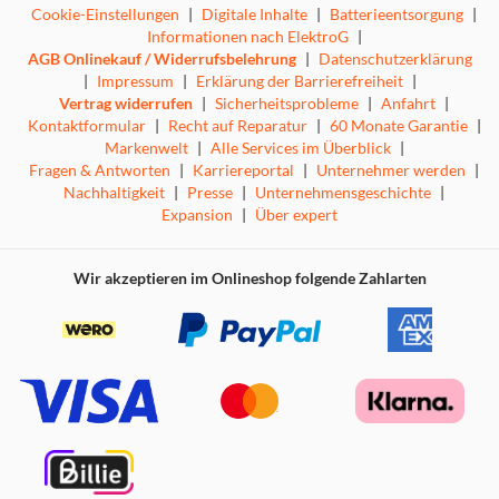
und Bluetooth machen den AURUS silverline zu einem
Cookie-Einstellungen
|
Digitale Inhalte
|
Batterieentsorgung
|
vielseitigen Partner im Home-Entertainment. Gesteuert
Informationen nach ElektroG
|
wird er komfortabel mit der RM19 Fernbedienung aus
AGB Onlinekauf / Widerrufsbelehrung
|
Datenschutzerklärung
gebürstetem Aluminium. Als exklusiven Mehrwert haben
|
Impressum
|
Erklärung der Barrierefreiheit
|
wir das Sondermodell zusätzlich mit einem integrierten
Vertrag widerrufen
|
Sicherheitsprobleme
|
Anfahrt
|
Kontaktformular
|
Recht auf Reparatur
|
60 Monate Garantie
|
Digitalrecorder mit 1-TB-Festplattenkapazität
Markenwelt
|
Alle Services im Überblick
|
ausgestattet. So verpassen Sie dank komfortabler
Fragen & Antworten
|
Karriereportal
|
Unternehmer werden
|
Timeshift- und Aufnahmefunktion garantiert kein Tor*.
Nachhaltigkeit
|
Presse
|
Unternehmensgeschichte
|
* Nur bei öffentlich-rechtlich übertragenen Spielen.
Expansion
|
Über expert
Wir akzeptieren im Onlineshop folgende Zahlarten