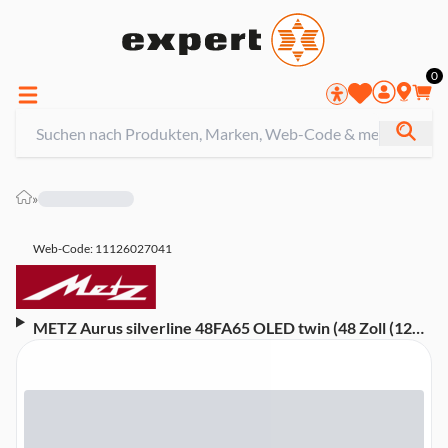
0
»
Web-Code: 11126027041
METZ Aurus silverline 48FA65 OLED twin (48 Zoll (121
cm), 4K UHD, HDR, Smart TV, Aufnahmefunktion, Dolby
Digital Plus, 100 Hz, Linux)