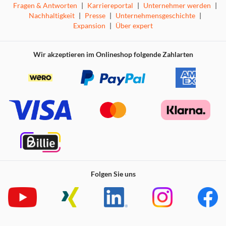
RM19-Fernbedienung in Aluminium-Optik. Auch USB-,
Fragen & Antworten
|
Karriereportal
|
Unternehmer werden
|
Bluetooth-, LAN- und WLAN-Konnektivität gehören zum
Nachhaltigkeit
|
Presse
|
Unternehmensgeschichte
|
Leistungsspektrum.
Expansion
|
Über expert
Wir akzeptieren im Onlineshop folgende Zahlarten
Highlights
Folgen Sie uns