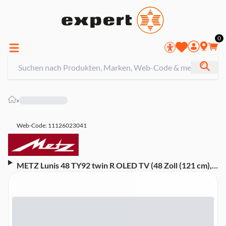
0
»
Web-Code: 11126023041
METZ Lunis 48 TY92 twin R OLED TV (48 Zoll (121 cm),
4K UHD, HDR, Smart TV, Aufnahmefunktion, 100 Hz,
Linux)