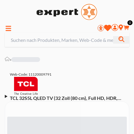
0
»
Web-Code: 11120009791
TCL 32S5L QLED TV (32 Zoll (80 cm), Full HD, HDR,
Smart TV, Sprachsteuerung (Alexa, Google Assistant),
Dolby Audio, Android TV)