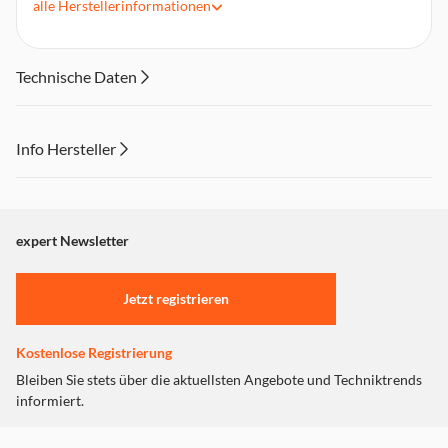
alle
Herstellerinformationen
Lieferumfang: HDMI Verteiler, Steckernetzteil
Technische Daten
Info Hersteller
Dieser Inhalt wird aufgrund Ihrer Cookie Präferenzen nicht
angezeigt. Um diesen Inhalt anzuzeigen aktivieren Sie bitte
"Marketing".
expert Newsletter
Einstellungen anpassen
Jetzt registrieren
Kostenlose Registrierung
Bleiben Sie stets über die aktuellsten Angebote und Techniktrends
informiert.