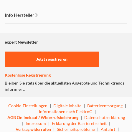
Info Hersteller
Dieser Inhalt wird aufgrund Ihrer Cookie Präferenzen nicht
angezeigt. Um diesen Inhalt anzuzeigen aktivieren Sie bitte
"Marketing".
expert Newsletter
Einstellungen anpassen
Jetzt registrieren
Kostenlose Registrierung
Bleiben Sie stets über die aktuellsten Angebote und Techniktrends
informiert.
Cookie-Einstellungen
|
Digitale Inhalte
|
Batterieentsorgung
|
Informationen nach ElektroG
|
AGB Onlinekauf / Widerrufsbelehrung
|
Datenschutzerklärung
|
Impressum
|
Erklärung der Barrierefreiheit
|
Vertrag widerrufen
|
Sicherheitsprobleme
|
Anfahrt
|