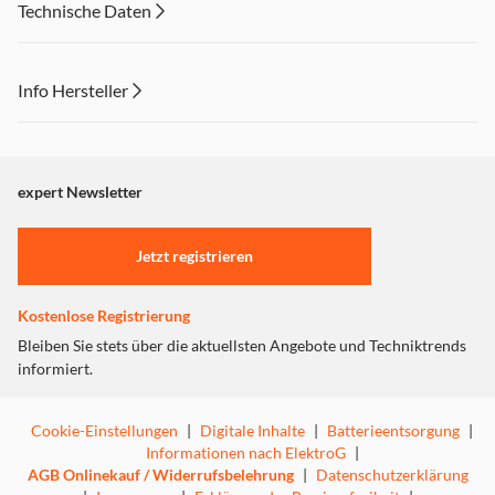
Technische Daten
Info Hersteller
Dieser Inhalt wird aufgrund Ihrer Cookie Präferenzen nicht
angezeigt. Um diesen Inhalt anzuzeigen aktivieren Sie bitte
"Marketing".
expert Newsletter
Einstellungen anpassen
Jetzt registrieren
Kostenlose Registrierung
Bleiben Sie stets über die aktuellsten Angebote und Techniktrends
informiert.
Cookie-Einstellungen
|
Digitale Inhalte
|
Batterieentsorgung
|
Informationen nach ElektroG
|
AGB Onlinekauf / Widerrufsbelehrung
|
Datenschutzerklärung