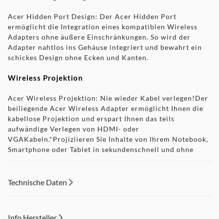
Acer Hidden Port Design: Der Acer Hidden Port
ermöglicht die Integration eines kompatiblen Wireless
Adapters ohne äußere Einschränkungen. So wird der
Adapter nahtlos ins Gehäuse integriert und bewahrt ein
schickes Design ohne Ecken und Kanten.
Wireless Projektion
Acer Wireless Projektion: Nie wieder Kabel verlegen!Der
beiliegende Acer Wireless Adapter ermöglicht Ihnen die
kabellose Projektion und erspart Ihnen das teils
aufwändige Verlegen von HDMI- oder
VGAKabeln.*Projiziieren Sie Inhalte von Ihrem Notebook,
Smartphone oder Tablet in sekundenschnell und ohne
Qualitätsverlust!* Modellabhängig. Liegt der Acer
Wireless Adapter bereits Ihrem Projektor bei, finden Sie
dies in der Rubrik "Mitgeliefertes Zubehör".
Technische Daten
Acer LumiSense
Info Hersteller