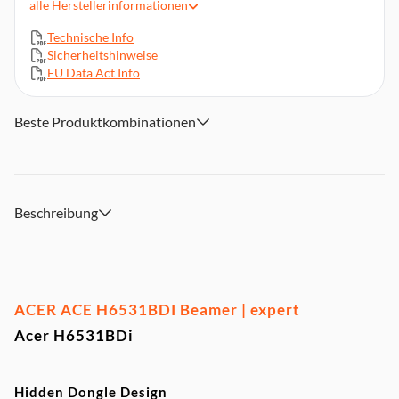
alle
Herstellerinformationen
1x HDMI, 2x USB-A, 1x Audio Klinke (3,5 mm)
Technische Info
Abmessungen (BxHxT): ca. 313 x 255,25 x 106,9 mm
Sicherheitshinweise
EU Data Act Info
Beste Produktkombinationen
Beschreibung
ACER ACE H6531BDI Beamer | expert
Acer H6531BDi
Hidden Dongle Design