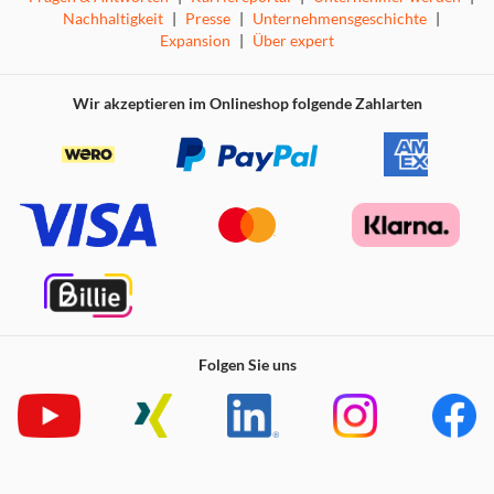
Signale bis 1080p können Acer ColorBoost Projektoren
Nachhaltigkeit
|
Presse
|
Unternehmensgeschichte
|
mit HDMI* durch Acer Smart-Format-Technologie
Expansion
|
Über expert
angenommen und komprimiert wiedergeben werden.
*Modellabhängig
Wir akzeptieren im Onlineshop folgende Zahlarten
Automatische Trapezkorrektur
Durch die automatische vertikale Trapez-Korrektur
(Keystone) gleicht der Acer Projektoren bei nicht exakter
vertikaler Aufstellung die trapezförmige Verzerrung
selbstständig aus und projiziert ein rechtwinkliges Bild.
Folgen Sie uns