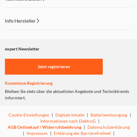
Info Hersteller
Dieser Inhalt wird aufgrund Ihrer Cookie Präferenzen nicht
angezeigt. Um diesen Inhalt anzuzeigen aktivieren Sie bitte
"Marketing".
expert Newsletter
Einstellungen anpassen
Jetzt registrieren
Kostenlose Registrierung
Bleiben Sie stets über die aktuellsten Angebote und Techniktrends
informiert.
Cookie-Einstellungen
|
Digitale Inhalte
|
Batterieentsorgung
|
Informationen nach ElektroG
|
AGB Onlinekauf / Widerrufsbelehrung
|
Datenschutzerklärung
|
Impressum
|
Erklärung der Barrierefreiheit
|