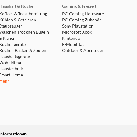
Haushalt & Küche
Gaming & Freizeit
Kaffee- & Teezubereitung
PC-Gaming Hardware
Kühlen & Gefrieren
PC-Gaming Zubehör
Staubsauger
Sony Playstation
Waschen Trocknen Bügeln
Microsoft Xbox
& Nähen
Nintendo
Küchengeräte
E-Mobilität
Kochen Backen & Spülen
Outdoor & Abenteuer
Haushaltsgeräte
Wohnklima
Haustechnik
Smart Home
mehr
Informationen