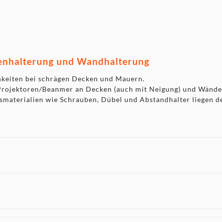
halterung und Wandhalterung
hkeiten bei schrägen Decken und Mauern.
rojektoren/Beanmer an Decken (auch mit Neigung) und Wänd
materialien wie Schrauben, Dübel und Abstandhalter liegen d
 nicht angezeigt. Um diesen Inhalt anzuzeigen aktivieren Sie bitte