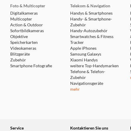
Foto & Multicopter
Telekom & Navigation
Digitalkameras
Handys & Smartphones
Multicopter
Handy- & Smartphone-
Action & Outdoor
Zubehör
Sofortbildkameras
Handy-Autozubehör
Objektive
Smartwatches & Fitness
Speicherkarten
Tracker
Videokameras
Apple iPhones
Blitzgeräte
Samsung Galaxys
Zubehör
Xiaomi Handys
Smartphone Fotografie
weitere Top-Handymarken
Telefone & Telefon-
Zubehör
Navigationsgeräte
mehr
Service
Kontaktieren Sie uns