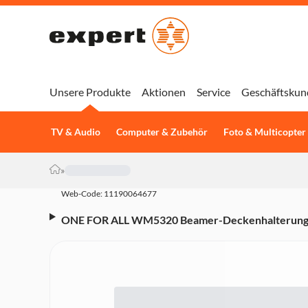
Unsere Produkte
Aktionen
Service
Geschäftskun
TV & Audio
Computer & Zubehör
Foto & Multicopter
»
Web-Code: 11190064677
ONE FOR ALL WM5320 Beamer-Deckenhalterung u
max. Tragkraft, 360° Drehungswinkel)