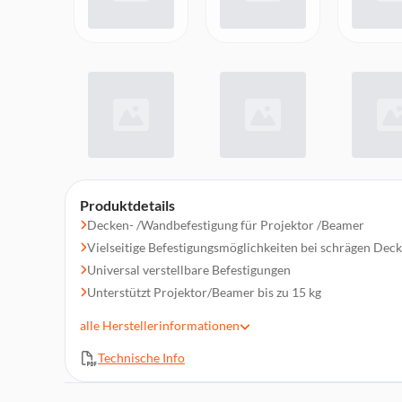
Produktdetails
Decken- /Wandbefestigung für Projektor /Beamer
Vielseitige Befestigungsmöglichkeiten bei schrägen De
Universal verstellbare Befestigungen
Unterstützt Projektor/Beamer bis zu 15 kg
Schnellanleitung für einfache Montage
alle
Herstellerinformationen
Inklusive aller benötigten Halterungen und Befestigungs
Technische Info
Abmessungen: 31 x 31 x 22 cm