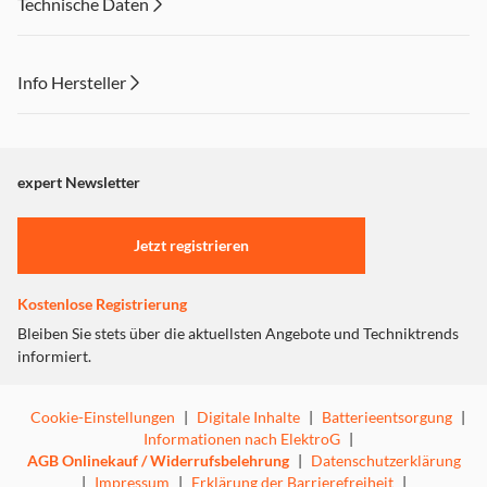
Technische Daten
Info Hersteller
Dieser Inhalt wird aufgrund Ihrer Cookie Präferenzen nicht
angezeigt. Um diesen Inhalt anzuzeigen aktivieren Sie bitte
"Marketing".
expert Newsletter
Einstellungen anpassen
Jetzt registrieren
Kostenlose Registrierung
Bleiben Sie stets über die aktuellsten Angebote und Techniktrends
informiert.
Cookie-Einstellungen
|
Digitale Inhalte
|
Batterieentsorgung
|
Informationen nach ElektroG
|
AGB Onlinekauf / Widerrufsbelehrung
|
Datenschutzerklärung
|
Impressum
|
Erklärung der Barrierefreiheit
|