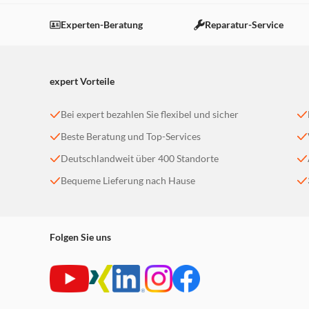
Dieser Inhalt wird aufgrund Ihrer Cookie Präferenzen
Einstellungen anpassen
Experten-Beratung
Reparatur-Service
expert Vorteile
Bei expert bezahlen Sie flexibel und sicher
Beste Beratung und Top-Services
Deutschlandweit über 400 Standorte
Bequeme Lieferung nach Hause
Folgen Sie uns