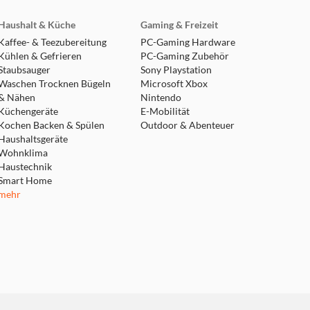
Haushalt & Küche
Gaming & Freizeit
Kaffee- & Teezubereitung
PC-Gaming Hardware
Kühlen & Gefrieren
PC-Gaming Zubehör
Staubsauger
Sony Playstation
Waschen Trocknen Bügeln
Microsoft Xbox
& Nähen
Nintendo
Küchengeräte
E-Mobilität
Kochen Backen & Spülen
Outdoor & Abenteuer
Haushaltsgeräte
Wohnklima
Haustechnik
Smart Home
mehr