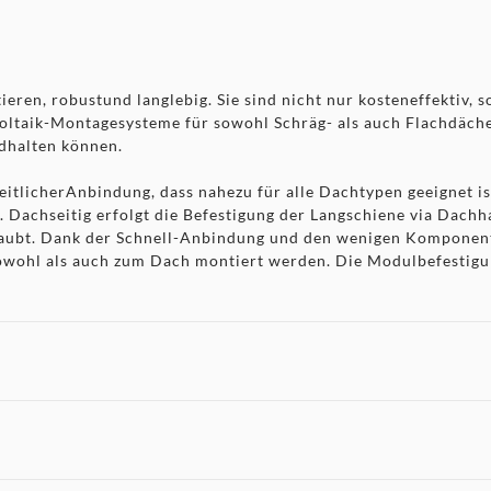
ren, robustund langlebig. Sie sind nicht nur kosteneffektiv, 
ltaik-Montagesysteme für sowohl Schräg- als auch Flachdächer 
dhalten können.
eitlicherAnbindung, dass nahezu für alle Dachtypen geeignet i
. Dachseitig erfolgt die Befestigung der Langschiene via Dac
raubt. Dank der Schnell-Anbindung und den wenigen Komponent
wohl als auch zum Dach montiert werden. Die Modulbefestigun