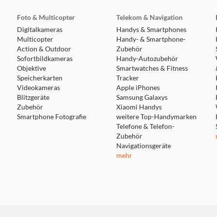
Foto & Multicopter
Telekom & Navigation
Digitalkameras
Handys & Smartphones
Multicopter
Handy- & Smartphone-
Action & Outdoor
Zubehör
Sofortbildkameras
Handy-Autozubehör
Objektive
Smartwatches & Fitness
Speicherkarten
Tracker
Videokameras
Apple iPhones
Blitzgeräte
Samsung Galaxys
Zubehör
Xiaomi Handys
Smartphone Fotografie
weitere Top-Handymarken
Telefone & Telefon-
Zubehör
Navigationsgeräte
mehr