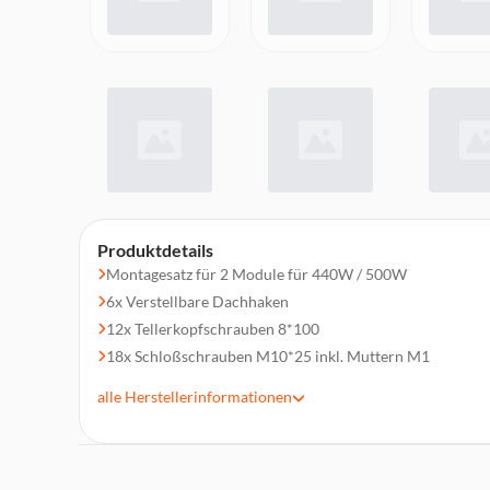
Produktdetails
Montagesatz für 2 Module für 440W / 500W
6x Verstellbare Dachhaken
12x Tellerkopfschrauben 8*100
18x Schloßschrauben M10*25 inkl. Muttern M1
4x 1,2 m Aluminiumprofil 40*40
alle
Herstellerinformationen
2x Profilverbinder Aluminium 8-Loch über Eck
16x Selbstschneidende Schraube ST4,8*19
2x Mittelklemme