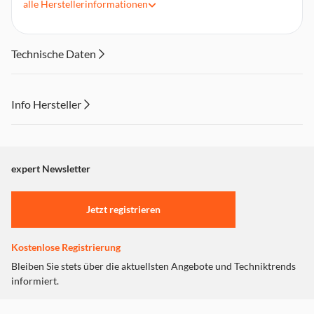
alle
Herstellerinformationen
Technische Daten
Info Hersteller
Dieser Inhalt wird aufgrund Ihrer Cookie Präferenzen nicht
angezeigt. Um diesen Inhalt anzuzeigen aktivieren Sie bitte
"Marketing".
expert Newsletter
Einstellungen anpassen
Jetzt registrieren
Kostenlose Registrierung
Bleiben Sie stets über die aktuellsten Angebote und Techniktrends
informiert.