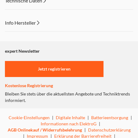
Technische Daten
Info Hersteller
Dieser Inhalt wird aufgrund Ihrer Cookie Präferenzen nicht
angezeigt. Um diesen Inhalt anzuzeigen aktivieren Sie bitte
"Marketing".
expert Newsletter
Einstellungen anpassen
Jetzt registrieren
Kostenlose Registrierung
Bleiben Sie stets über die aktuellsten Angebote und Techniktrends
informiert.
Cookie-Einstellungen
|
Digitale Inhalte
|
Batterieentsorgung
|
Informationen nach ElektroG
|
AGB Onlinekauf / Widerrufsbelehrung
|
Datenschutzerklärung
|
Impressum
|
Erklärung der Barrierefreiheit
|