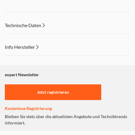
Technische Daten
Info Hersteller
Dieser Inhalt wird aufgrund Ihrer Cookie Präferenzen nicht
angezeigt. Um diesen Inhalt anzuzeigen aktivieren Sie bitte
"Marketing".
expert Newsletter
Einstellungen anpassen
Jetzt registrieren
Kostenlose Registrierung
Bleiben Sie stets über die aktuellsten Angebote und Techniktrends
informiert.