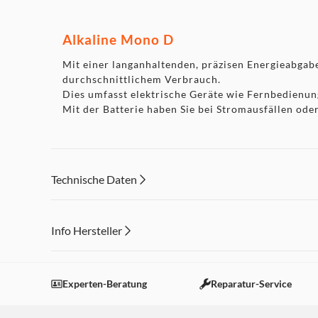
Alkaline Mono D
Mit einer langanhaltenden, präzisen Energieabgabe 
durchschnittlichem Verbrauch.
Dies umfasst elektrische Geräte wie Fernbedienu
Mit der Batterie haben Sie bei Stromausfällen od
Technische Daten
Info Hersteller
Dieser Inhalt wird aufgrund Ihrer Cookie Präferenzen
Einstellungen anpassen
Experten-Beratung
Reparatur-Service