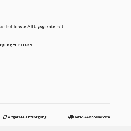
schiedlichste Alltagsgeräte mit
orgung zur Hand.
 "Marketing".
Altgeräte-Entsorgung
Liefer-/Abholservice