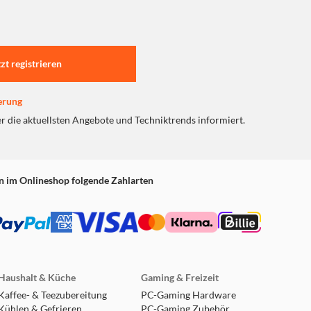
tzt registrieren
erung
er die aktuellsten Angebote und Techniktrends informiert.
n im Onlineshop folgende Zahlarten
Haushalt & Küche
Gaming & Freizeit
Kaffee- & Teezubereitung
PC-Gaming Hardware
Kühlen & Gefrieren
PC-Gaming Zubehör