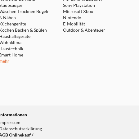
Staubsauger
Sony Playstation
Waschen Trocknen Bügeln
Microsoft Xbox
& Nähen
Nintendo
Küchengeräte
E-Mobilität
Kochen Backen & Spülen
Outdoor & Abenteuer
Haushaltsgeräte
Wohnklima
Haustechnik
Smart Home
mehr
Informationen
Impressum
Datenschutzerklärung
AGB Onlinekauf /