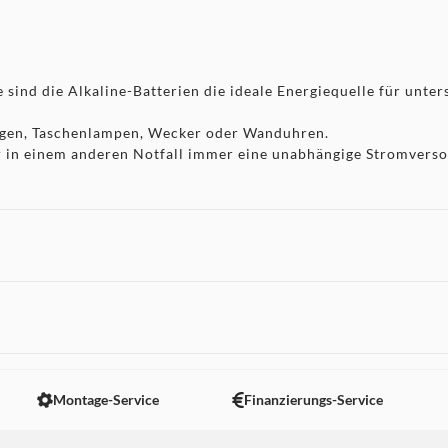
sind die Alkaline-Batterien die ideale Energiequelle für unter
ngen, Taschenlampen, Wecker oder Wanduhren.
er in einem anderen Notfall immer eine unabhängige Stromvers
 nicht angezeigt. Um diesen Inhalt anzuzeigen aktivieren Sie bitte
Montage-Service
Finanzierungs-Service