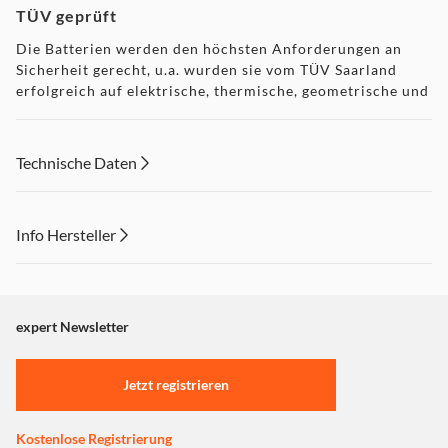
TÜV geprüft
Die Batterien werden den höchsten Anforderungen an
Sicherheit gerecht, u.a. wurden sie vom TÜV Saarland
erfolgreich auf elektrische, thermische, geometrische und
sicherheitsrelevante Anforderungen geprüft.
Technische Daten
Info Hersteller
Dieser Inhalt wird aufgrund Ihrer Cookie Präferenzen nicht
angezeigt. Um diesen Inhalt anzuzeigen aktivieren Sie bitte
"Marketing".
expert Newsletter
Einstellungen anpassen
Jetzt registrieren
Kostenlose Registrierung