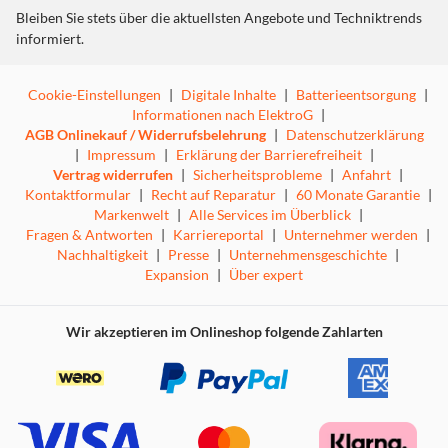
Bleiben Sie stets über die aktuellsten Angebote und Techniktrends
informiert.
Cookie-Einstellungen
|
Digitale Inhalte
|
Batterieentsorgung
|
Informationen nach ElektroG
|
AGB Onlinekauf / Widerrufsbelehrung
|
Datenschutzerklärung
|
Impressum
|
Erklärung der Barrierefreiheit
|
Vertrag widerrufen
|
Sicherheitsprobleme
|
Anfahrt
|
Kontaktformular
|
Recht auf Reparatur
|
60 Monate Garantie
|
Markenwelt
|
Alle Services im Überblick
|
Fragen & Antworten
|
Karriereportal
|
Unternehmer werden
|
Nachhaltigkeit
|
Presse
|
Unternehmensgeschichte
|
Expansion
|
Über expert
Wir akzeptieren im Onlineshop folgende Zahlarten