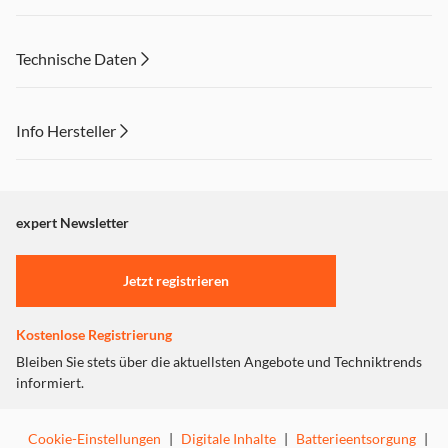
Technische Daten
Info Hersteller
Dieser Inhalt wird aufgrund Ihrer Cookie Präferenzen nicht
angezeigt. Um diesen Inhalt anzuzeigen aktivieren Sie bitte
"Marketing".
expert Newsletter
Einstellungen anpassen
Jetzt registrieren
Kostenlose Registrierung
Bleiben Sie stets über die aktuellsten Angebote und Techniktrends
informiert.
Cookie-Einstellungen
|
Digitale Inhalte
|
Batterieentsorgung
|