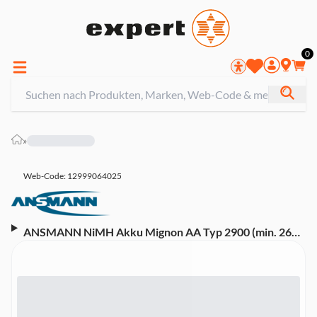
0
»
Web-Code: 12999064025
ANSMANN NiMH Akku Mignon AA Typ 2900 (min. 2650
mAh) 4er Blister Akku (Mignon, NiMH, 1,2 Volt, Typ
2900, 2650 mAh)