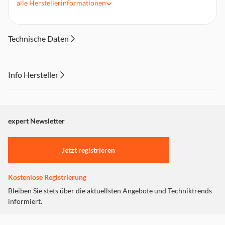
alle
Herstellerinformationen
Nutzbar bei Temperaturen von -20°C bis +50°C
4 Stück
Technische Daten
Info Hersteller
Dieser Inhalt wird aufgrund Ihrer Cookie Präferenzen nicht
angezeigt. Um diesen Inhalt anzuzeigen aktivieren Sie bitte
"Marketing".
expert Newsletter
Einstellungen anpassen
Jetzt registrieren
Kostenlose Registrierung
Bleiben Sie stets über die aktuellsten Angebote und Techniktrends
informiert.