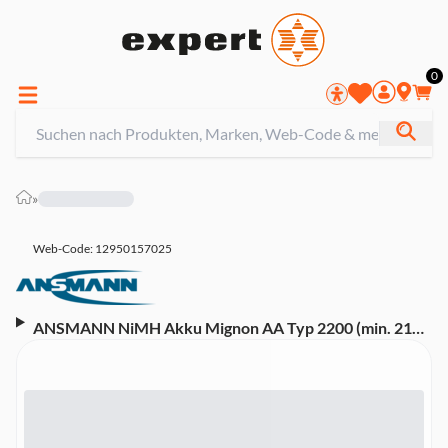
0
»
Web-Code: 12950157025
ANSMANN NiMH Akku Mignon AA Typ 2200 (min. 2100
mAh) maxE 4er Papierblister