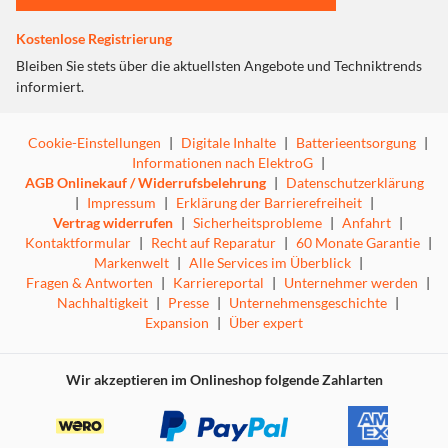
Winter und sind bei Bedarf jederzeit einsatzbereit.
Ausgelegt für Bereitschaftsparallelbetrieb kann das ALCT
Kostenlose Registrierung
6-24/10 ununterbrochen am Akku angeschlossen bleiben
und hält diesen immer voll, auch wenn der Akku
Bleiben Sie stets über die aktuellsten Angebote und Techniktrends
gleichzeitig belastet/entladen wird. Somit steht der Akku
informiert.
immer mit voller Kapazität zur Verfügung. Und sollte er
doch einmal schlapp machen, kann das ALCT 6-24/10
Cookie-Einstellungen
|
Digitale Inhalte
|
Batterieentsorgung
|
sogar Starthilfe leisten.
Informationen nach ElektroG
|
Für optimale Bediensicherheit ist der Bleilader mit
AGB Onlinekauf / Widerrufsbelehrung
|
Datenschutzerklärung
elektronischem Schutz gegen Kurzschluss und Verpolung
|
Impressum
|
Erklärung der Barrierefreiheit
|
ausgestattet. Dank seiner zahlreichen Features sorgt das
Vertrag widerrufen
|
Sicherheitsprobleme
|
Anfahrt
|
ALCT 6-24/10 für eine sichere und schonende Ladung und
Kontaktformular
|
Recht auf Reparatur
|
60 Monate Garantie
|
garantiert eine optimale Performance und lange
Markenwelt
|
Alle Services im Überblick
|
Lebensdauer von Blei-Akkus.
Fragen & Antworten
|
Karriereportal
|
Unternehmer werden
|
Nachhaltigkeit
|
Presse
|
Unternehmensgeschichte
|
Expansion
|
Über expert
Wir akzeptieren im Onlineshop folgende Zahlarten