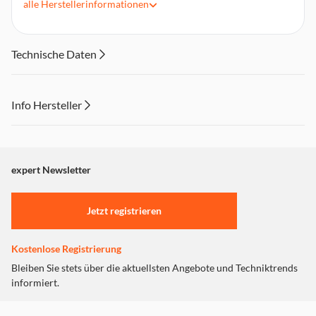
alle
Herstellerinformationen
Ladedauer: 5h
Weltweit einsetzbar (100-240V)
Technische Daten
Info Hersteller
Dieser Inhalt wird aufgrund Ihrer Cookie Präferenzen nicht
angezeigt. Um diesen Inhalt anzuzeigen aktivieren Sie bitte
"Marketing".
expert Newsletter
Einstellungen anpassen
Jetzt registrieren
Kostenlose Registrierung
Bleiben Sie stets über die aktuellsten Angebote und Techniktrends
informiert.