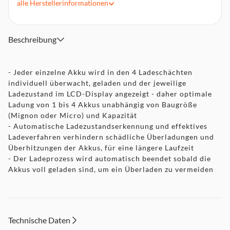
den Ladeprozess zu beginnen
alle
Herstellerinformationen
Gleichzeitiges Laden von unterschiedlichen Akku-Größen,
Kapazitäten und Ladezuständen ohne Zeit- und
Sicherheitsverlust
Beschreibung
LCD-Balkenanzeige zeigt den aktuellen Ladestatus - von 1
Balken "wenig geladen" bis 4 Balken "voll geladen", blinkende
Anzeige zeigt aktive Ladeaktivität
- Jeder einzelne Akku wird in den 4 Ladeschächten
Beschädigte Akkus werden erkannt und im Display als
individuell überwacht, geladen und der jeweilige
defekt angezeigt
Ladezustand im LCD-Display angezeigt - daher optimale
Ladung von 1 bis 4 Akkus unabhängig von Baugröße
Sicherheitstimer-Abschaltung beendet die Aufladung bei
Überschreitung der max. Akku-Ladezeit von 6,5 Stunden
(Mignon oder Micro) und Kapazität
- Automatische Ladezustandserkennung und effektives
Ladeverfahren verhindern schädliche Überladungen und
Überhitzungen der Akkus, für eine längere Laufzeit
- Der Ladeprozess wird automatisch beendet sobald die
Akkus voll geladen sind, um ein Überladen zu vermeiden
Technische Daten