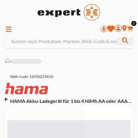
0
»
Web-Code: 12950253410
HAMA Akku-Ladegerät für 1 bis 4 NiMh AA oder AAA
Akkus (00223552)