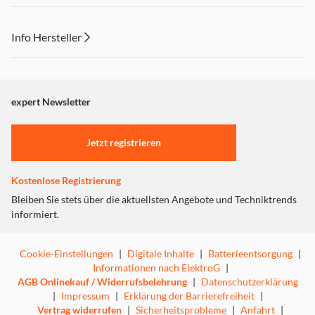
Info Hersteller
Dieser Inhalt wird aufgrund Ihrer Cookie Präferenzen nicht
angezeigt. Um diesen Inhalt anzuzeigen aktivieren Sie bitte
"Marketing".
expert Newsletter
Einstellungen anpassen
Jetzt registrieren
Kostenlose Registrierung
Bleiben Sie stets über die aktuellsten Angebote und Techniktrends
informiert.
Cookie-Einstellungen
|
Digitale Inhalte
|
Batterieentsorgung
|
Informationen nach ElektroG
|
AGB Onlinekauf / Widerrufsbelehrung
|
Datenschutzerklärung
|
Impressum
|
Erklärung der Barrierefreiheit
|
Vertrag widerrufen
|
Sicherheitsprobleme
|
Anfahrt
|