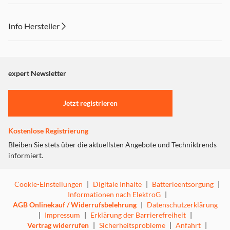
Info Hersteller
Dieser Inhalt wird aufgrund Ihrer Cookie Präferenzen nicht
angezeigt. Um diesen Inhalt anzuzeigen aktivieren Sie bitte
"Marketing".
expert Newsletter
Einstellungen anpassen
Jetzt registrieren
Kostenlose Registrierung
Bleiben Sie stets über die aktuellsten Angebote und Techniktrends
informiert.
Cookie-Einstellungen
|
Digitale Inhalte
|
Batterieentsorgung
|
Informationen nach ElektroG
|
AGB Onlinekauf / Widerrufsbelehrung
|
Datenschutzerklärung
|
Impressum
|
Erklärung der Barrierefreiheit
|
Vertrag widerrufen
|
Sicherheitsprobleme
|
Anfahrt
|